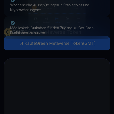
Wöchentliche Ausschüttungen in Stablecoins und
Kryptowährungen*
Möglichkeit, Guthaben für den Zugang zu Get-Cash-
GMT
Green Metaverse Token
Funktionen zu nutzen
Kaufe
Green Metaverse Token
(
GMT
)