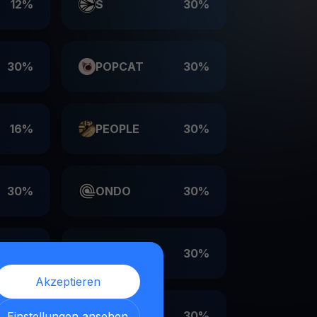
12%
S
30%
30%
POPCAT
30%
16%
PEOPLE
30%
30%
ONDO
30%
30%
LDO
30%
Akzeptieren
30%
EIGEN
30%
Einstellungen ansehen