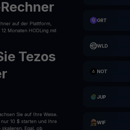
-Rechner
GRT
ner auf der Plattform,
er 12 Monaten HODLing mit
WLD
Sie Tezos
er
NOT
JUP
achsen Sie auf Ihre Weise.
 nur 10 $ starten und Ihre
WIF
 skalieren. Egal, ob