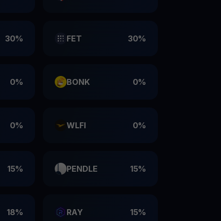
30%
FET
30%
0%
BONK
0%
0%
WLFI
0%
15%
PENDLE
15%
18%
RAY
15%