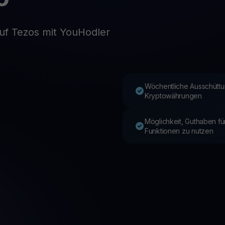
uf Tezos mit YouHodler
Youhodler App
Herunterladen
App herunterladen und Krypto einfach verwalten
Wöchentliche Ausschüttu
Kryptowährungen
Möglichkeit, Guthaben f
Funktionen zu nutzen