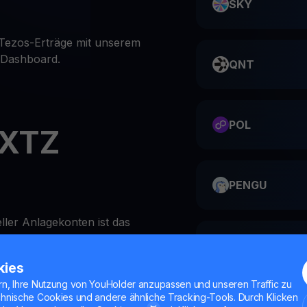
SKY
 Tezos-Erträge mit unserem
n Dashboard.
QNT
POL
 XTZ
PENGU
eller Anlagekonten ist das
YouHodler unglaublich
ME
kies
rn, Ihre Nutzung von YouHolder anzupassen und unseren Traffic zu
chnische Cookies und andere ähnliche Tracking-Tools. Durch Klicken
Hodler-App oder auf der
HMSTR