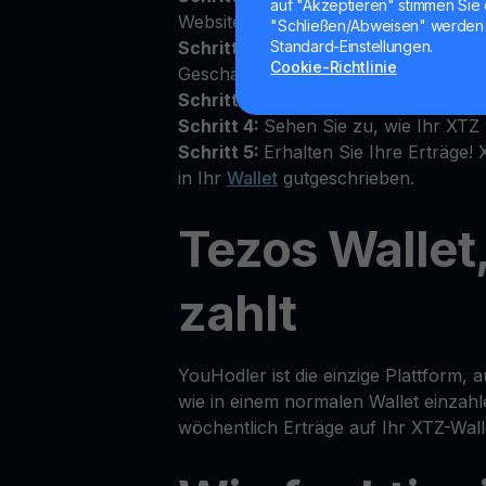
auf "Akzeptieren" stimmen Sie 
Website an
"Schließen/Abweisen" werden 
Schritt 2:
Akzeptieren Sie die Allgem
Standard-Einstellungen.
Cookie-Richtlinie
Geschäftsbedingungen oben im Walle
Schritt 3:
Zahlen Sie XTZ in Ihr pers
Schritt 4:
Sehen Sie zu, wie Ihr XTZ
Schritt 5:
Erhalten Sie Ihre Erträge!
in Ihr
Wallet
gutgeschrieben.
Tezos Wallet
zahlt
YouHodler ist die einzige Plattform, 
wie in einem normalen Wallet einzahl
wöchentlich Erträge auf Ihr XTZ-Wal