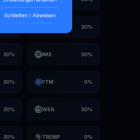
Schließen / Abweisen
30%
VET
30%
30%
IMX
30%
30%
FTM
0%
30%
WEN
30%
30%
TREMP
0%