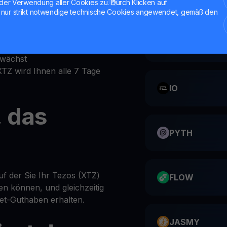
der Verwendung aller Cookies zu. Durch Klicken auf
nur strikt notwendige technische Cookies angewendet, gemäß den
einen
ts-Bereich
CATI
önliches XTZ-Wallet ein
 wächst
 XTZ wird Ihnen alle 7 Tage
IO
, das
PYTH
auf der Sie Ihr Tezos (XTZ)
FLOW
en können, und gleichzeitig
let-Guthaben erhalten.
JASMY