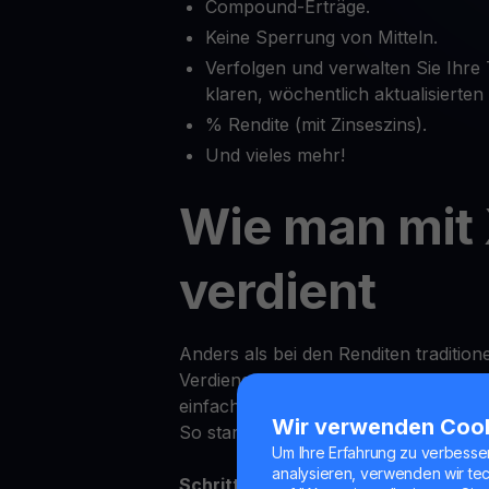
Compound-Erträge.
Keine Sperrung von Mitteln.
Verfolgen und verwalten Sie Ihre
klaren, wöchentlich aktualisierte
% Rendite (mit Zinseszins).
Und vieles mehr!
Wie man mit
verdient
Anders als bei den Renditen tradition
Verdienen von Erträgen auf XTZ bei 
einfach.
Wir verwenden Coo
So starten Sie:
Um Ihre Erfahrung zu verbesse
analysieren, verwenden wir te
Schritt 1:
Melden Sie sich in der You