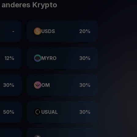
e anderes Krypto
-
USDS
20%
12%
MYRO
30%
30%
OM
30%
50%
USUAL
30%