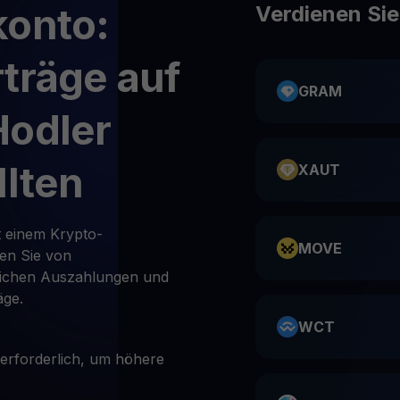
konto:
Verdienen Si
träge auf
GRAM
Hodler
llten
XAUT
t einem Krypto-
MOVE
ren Sie von
lichen Auszahlungen und
äge.
WCT
 erforderlich, um höhere