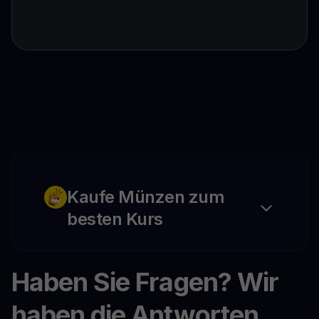
Kaufe Münzen zum
besten Kurs
Haben Sie Fragen? Wir
haben die Antworten.