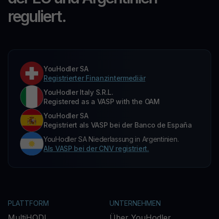
reguliert.
YouHodler SA
Registrierter Finanzintermediär
YouHodler Italy S.R.L.
Registered as a VASP with the OAM
YouHodler SA
Registriert als VASP bei der Banco de España
YouHodler SA Niederlassung in Argentinien.
Als VASP bei der CNV registriert.
PLATTFORM
UNTERNEHMEN
MultiHODL
Über YouHodler