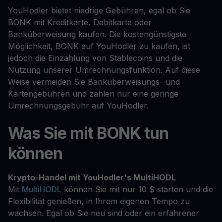
YouHodler bietet niedrige Gebühren, egal ob Sie
BONK mit Kreditkarte, Debitkarte oder
Banküberweisung kaufen. Die kostengünstigste
Möglichkeit, BONK auf YouHodler zu kaufen, ist
jedoch die Einzahlung von Stablecoins und die
Nutzung unserer Umrechnungsfunktion. Auf diese
Weise vermeiden Sie Banküberweisungs- und
Kartengebühren und zahlen nur eine geringe
Umrechnungsgebühr auf YouHodler.
Was Sie mit BONK tun
können
Krypto-Handel mit YouHodler's MultiHODL
Mit
MultiHODL
können Sie mit nur 10 $ starten und die
Flexibilität genießen, in Ihrem eigenen Tempo zu
wachsen. Egal ob Sie neu sind oder ein erfahrener