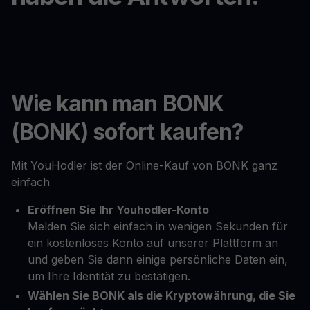
Wie kann man BONK
(BONK) sofort kaufen?
Mit YouHodler ist der Online-Kauf von BONK ganz
einfach
Eröffnen Sie Ihr Youhodler-Konto
Melden Sie sich einfach in wenigen Sekunden für
ein kostenloses Konto auf unserer Plattform an
und geben Sie dann einige persönliche Daten ein,
um Ihre Identität zu bestätigen.
Wählen Sie BONK als die Kryptowährung, die Sie