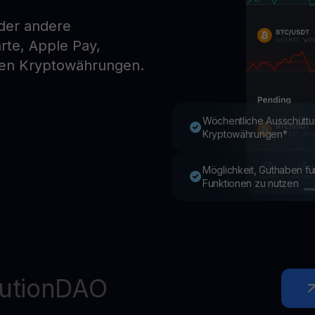
der andere
te, Apple Pay,
Youhodler App
en Kryptowährungen.
Herunterladen
App herunterladen und Krypto einfach verwalten
Wöchentliche Ausschüttu
Kryptowährungen*
Möglichkeit, Guthaben f
Funktionen zu nutzen
tutionDAO