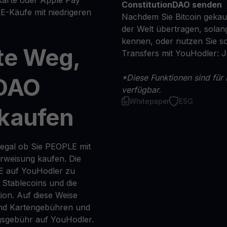
ConstitutionDAO senden
-Käufe mit niedrigeren
Nachdem Sie Bitcoin gekauf
der Welt übertragen, solan
kennen, oder nutzen Sie so
te Weg,
Transfers mit YouHodler: 
*Diese Funktionen sind für 
nDAO
verfügbar.
Whitepaper
ESG
 kaufen
 egal ob Sie PEOPLE mit
erweisung kaufen. Die
LE auf YouHodler zu
 Stablecoins und die
on. Auf diese Weise
nd Kartengebühren und
gsgebühr auf YouHodler.