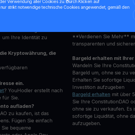
ob Sie neu sind oder ein e
der Verwendung aller Cookies zu. Durch Klicken auf
ist darauf ausgelegt, Ihre 
nur strikt notwendige technische Cookies angewendet, gemäß den
erfüllen.
o
en Sekunden für ein
Halten Sie Ihre PEOPLE
attform an und geben Sie
**Verdienen Sie Mehr** mi
 um Ihre Identität zu
transparenten und sicher
 die Kryptowährung, die
Bargeld erhalten mit Ihrer
Wandeln Sie Ihre Constitut
verfügbaren
Bargeld um, ohne sie zu ver
Erhalten Sie sofortige Liqui
resse ein.
Investition aufzugeben
et
? YouHodler erstellt nach
Bargeld erhalten
mit über 
 für Sie.
Sie Ihre ConstitutionDAO o
onto aufladen?
ohne sie zu verkaufen. Es i
AO zu kaufen, ist das
sofortige Liquidität, ohne d
ens. Fügen Sie einfach
aufzugeben.
m Sie bequeme
karte oder Apple Pay