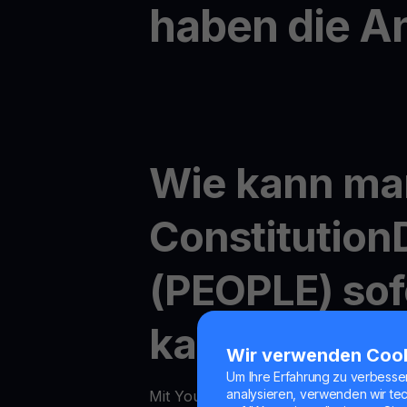
haben die A
Wie kann ma
Constitutio
(PEOPLE) sof
kaufen?
Wir verwenden Coo
Um Ihre Erfahrung zu verbesse
analysieren, verwenden wir te
Mit YouHodler ist der Online-Kauf v