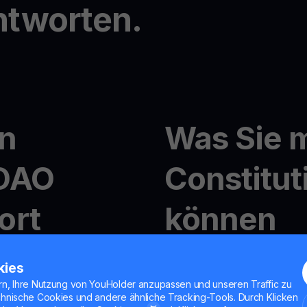
ntworten.
n
Was Sie m
nDAO
Constitu
ort
können
Krypto-Handel mit YouHo
kies
Mit
MultiHODL
können Sie m
rn, Ihre Nutzung von YouHolder anzupassen und unseren Traffic zu
Flexibilität genießen, in 
chnische Cookies und andere ähnliche Tracking-Tools. Durch Klicken
on ConstitutionDAO ganz