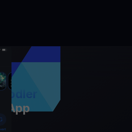
Hodler
t App