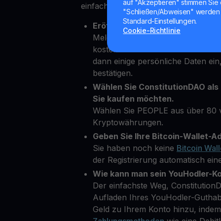
auf "Akzeptieren" stimmen Sie 
einfach
"Schließen/Abweisen" werden 
Standard-Einstellungen.
Eröffnen Sie Ihr Youhodler-Kont
Cookie-Richtlinie
Melden Sie sich einfach in wenig
kostenloses Konto auf unserer Pl
dann einige persönliche Daten ein,
bestätigen.
Wählen Sie ConstitutionDAO als
Sie kaufen möchten.
Wählen Sie PEOPLE aus über 80 
Kryptowährungen.
Geben Sie Ihre Bitcoin-Wallet-Ad
Sie haben noch keine
Bitcoin Wall
der Registrierung automatisch eine
Wie kann man sein YouHodler-K
Der einfachste Weg, ConstitutionD
Aufladen Ihres YouHodler-Guthab
Geld zu Ihrem Konto hinzu, inde
Zahlungsmethoden
wie eine Debit