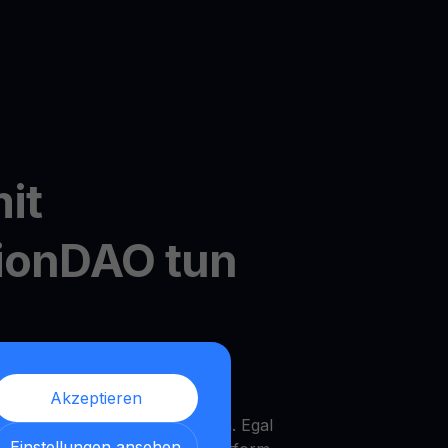
it
tionDAO tun
dler's MultiHODL
Akzeptieren
it nur 10 $ starten und die
Ihrem eigenen Tempo zu wachsen. Egal
Einstellungen ansehen