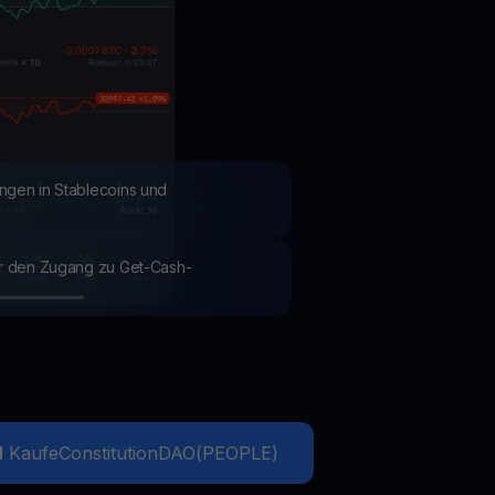
Aktionen
Entdecken Sie die neuesten Wettbewerbe und Aktionen
ngen in Stablecoins und
ür den Zugang zu Get-Cash-
Kaufe
ConstitutionDAO
(
PEOPLE
)