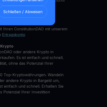
rfahrener Investor, unsere Plattform
Bedürfnisse und Anlageziele zu
Schließen / Abweisen
t Ihren ConstitutionDAO mit unserem
en
Ertragskonto
 Krypto
ionDAO oder andere Krypto in
kaufen. Es ist einfach und schnell.
dität, ohne das Potenzial Ihrer
50 Top-Kryptowährungen. Wandeln
der andere Krypto in Bargeld um,
st einfach und schnell. Erhalten Sie
as Potenzial Ihrer Investition