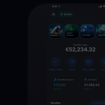
Lade die
You
Crypto Walle
herunter
Schalten Sie die Zuk
YouHodler frei. Hande
Vermögen einfach und
ausbauen.