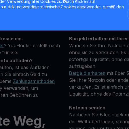
der Verwendung aller Cookies zu. Durch Klicken auf
nur strikt notwendige technische Cookies angewendet, gemäß den
towährung, die Sie kaufen
Halten Sie Ihre NOT
**Verdienen Sie Mehr** mi
fügbaren
transparenten und sicher
resse ein.
Bargeld erhalten mit Ihrer
et
? YouHodler erstellt nach
Wandeln Sie Ihre Notcoin 
 für Sie.
ohne sie zu verkaufen. Es i
sofortige Liquidität, ohne d
onto aufladen?
aufzugeben
ufen, ist das Aufladen
Bargeld erhalten
mit über 
n Sie einfach Geld zu
Sie Ihre Notcoin oder ande
equeme
Zahlungsmethoden
verkaufen. Es ist einfach un
Pay verwenden, um
Liquidität, ohne das Potenzi
geren Gebühren zu
Notcoin senden
Nachdem Sie Bitcoin gekauf
te Weg,
der Welt übertragen, solan
kennen, oder nutzen Sie so