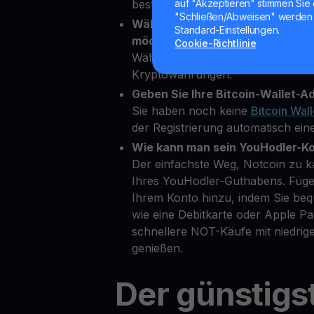
bestätigen.
auf "Akzeptieren" stimmen Sie 
"Schließen/Abweisen" werden 
Wählen Sie Notcoin als die Kryp
Standard-Einstellungen.
möchten.
Cookie-Richtlinie
Wählen Sie NOT aus über 80 ver
Kryptowährungen.
Geben Sie Ihre Bitcoin-Wallet-Ad
Sie haben noch keine
Bitcoin Wall
der Registrierung automatisch eine
Wie kann man sein YouHodler-K
Der einfachste Weg, Notcoin zu ka
Ihres YouHodler-Guthabens. Füge
Ihrem Konto hinzu, indem Sie b
wie eine Debitkarte oder Apple 
schnellere NOT-Käufe mit niedri
genießen.
Der günstigs