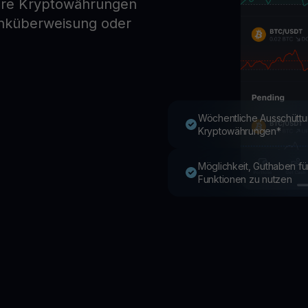
ere Kryptowährungen
anküberweisung oder
Youhodler App
Herunterladen
App herunterladen und Krypto einfach verwalten
Wöchentliche Ausschüttu
Kryptowährungen*
Möglichkeit, Guthaben f
Funktionen zu nutzen