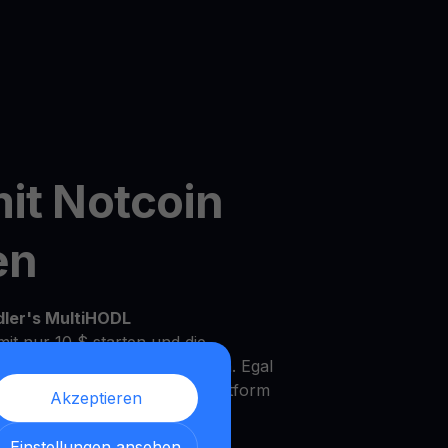
it Notcoin
en
dler's MultiHODL
it nur 10 $ starten und die
Ihrem eigenen Tempo zu wachsen. Egal
rfahrener Investor, unsere Plattform
Akzeptieren
Bedürfnisse und Anlageziele zu
Einstellungen ansehen