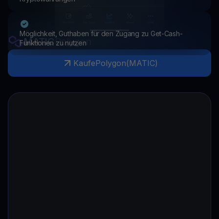
Möglichkeit, Guthaben für den Zugang zu Get-Cash-
MATIC
Polygon
Funktionen zu nutzen
Kaufe
Polygon
(
MATIC
)