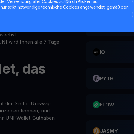
der Verwendung aller Cookies zu. Durch Klicken auf
nur strikt notwendige technische Cookies angewendet, gemäß den
einen
ts-Bereich
CATI
önliches UNI-Wallet ein
 wächst
 UNI wird Ihnen alle 7 Tage
IO
et, das
PYTH
auf der Sie Ihr Uniswap
FLOW
einzahlen können, und
 Ihr UNI-Wallet-Guthaben
JASMY