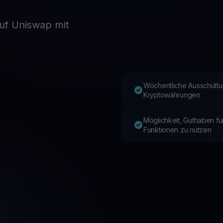
uf Uniswap mit
Youhodler App
Herunterladen
App herunterladen und Krypto einfach verwalten
Wöchentliche Ausschüttu
Kryptowährungen
Möglichkeit, Guthaben f
Funktionen zu nutzen