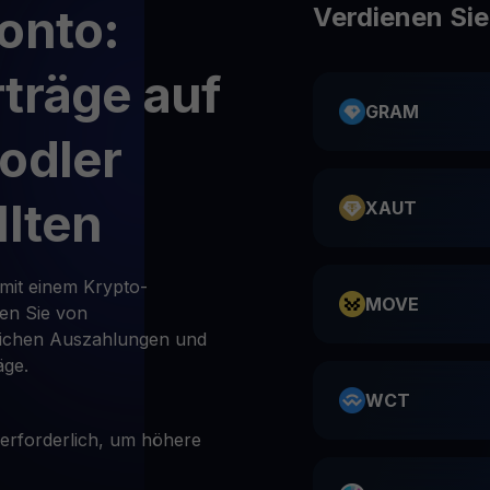
onto:
Verdienen Si
träge auf
GRAM
odler
llten
XAUT
 mit einem Krypto-
MOVE
ren Sie von
lichen Auszahlungen und
äge.
WCT
 erforderlich, um höhere