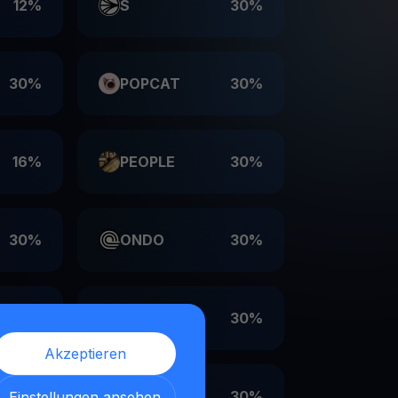
12%
S
30%
30%
POPCAT
30%
16%
PEOPLE
30%
30%
ONDO
30%
30%
LDO
30%
Akzeptieren
30%
EIGEN
30%
Einstellungen ansehen