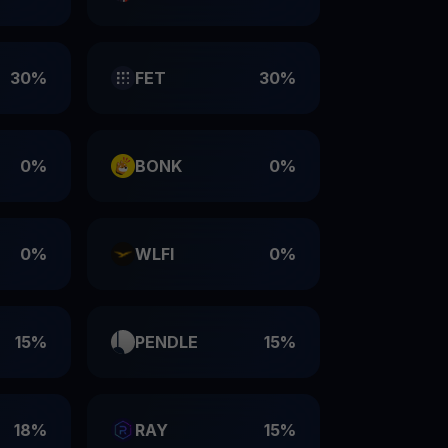
30%
FET
30%
0%
BONK
0%
0%
WLFI
0%
15%
PENDLE
15%
18%
RAY
15%