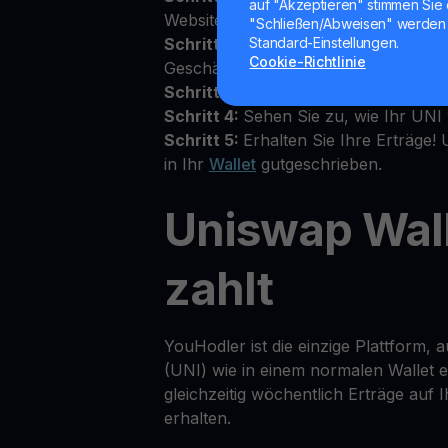
auf "Akzeptieren" stimmen Sie 
Website an
"Schließen/Abweisen" werden 
Schritt 2:
Akzeptieren Sie die Allgem
Standard-Einstellungen.
Cookie-Richtlinie
Geschäftsbedingungen oben im Walle
Schritt 3:
Zahlen Sie UNI in Ihr pers
Schritt 4:
Sehen Sie zu, wie Ihr UNI
Schritt 5:
Erhalten Sie Ihre Erträge!
in Ihr
Wallet
gutgeschrieben.
Uniswap Wall
zahlt
YouHodler ist die einzige Plattform, 
(UNI) wie in einem normalen Wallet 
gleichzeitig wöchentlich Erträge auf
erhalten.