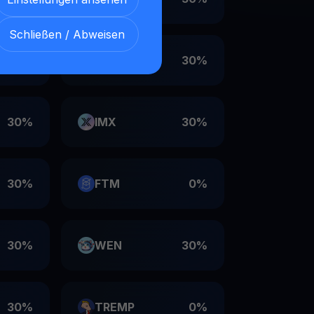
Schließen / Abweisen
30%
VET
30%
30%
IMX
30%
30%
FTM
0%
30%
WEN
30%
30%
TREMP
0%