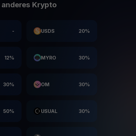
e anderes Krypto
-
USDS
20%
12%
MYRO
30%
30%
OM
30%
50%
USUAL
30%