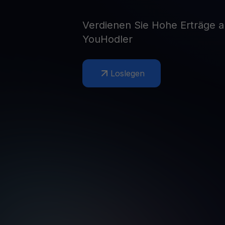
Web3 wallet
Verdienen Sie Hohe Erträge a
Ihr Web3-Vermögen an einem Ort verwalten
YouHodler
Loslegen