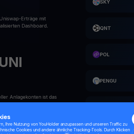
SKY
 Uniswap-Erträge mit
alisierten Dashboard.
QNT
POL
 UNI
PENGU
eller Anlagekonten ist das
YouHodler unglaublich
ME
kies
rn, Ihre Nutzung von YouHolder anzupassen und unseren Traffic zu
chnische Cookies und andere ähnliche Tracking-Tools. Durch Klicken
Hodler-App oder auf der
HMSTR