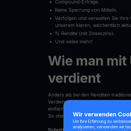
Compound-Erträge.
Keine Sperrung von Mitteln.
Verfolgen und verwalten Sie Ihre
unserem klaren, wöchentlich aktu
% Rendite (mit Zinseszins).
Und vieles mehr!
Wie man mit
verdient
Anders als bei den Renditen tradition
Verdienen von Erträgen auf UNI bei 
einfach.
Wir verwenden Coo
So starten Sie:
Um Ihre Erfahrung zu verbesse
analysieren, verwenden wir te
Schritt 1:
Melden Sie sich in der You