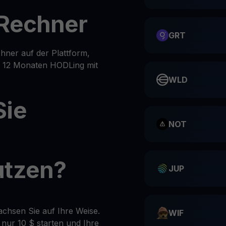
-Rechner
GRT
ner auf der Plattform,
er 12 Monaten HODLing mit
WLD
Sie
NOT
utzen?
JUP
achsen Sie auf Ihre Weise.
WIF
 nur 10 $ starten und Ihre