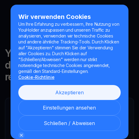
Wir verwenden Cookies
Um Ihre Erfahrung zu verbessern, Ihre Nutzung von
YouHolder anzupassen und unseren Traffic zu
analysieren, verwenden wir technische Cookies
und andere ähnliche Tracking-Tools. Durch Klicken
auf "Akzeptieren" stimmen Sie der Verwendung
YouHodler ist in der Schweiz,
aller Cookies zu. Durch Klicken auf
"Schließen/Abweisen" werden nur strikt
der EU und Argentinien
notwendige technische Cookies angewendet,
gemäß den Standard-Einstellungen.
reguliert.
Cookie-Richtlinie
Akzeptieren
Einstellungen ansehen
YouHodler SA
Registrierter Finanzintermediär
Schließen / Abweisen
YouHodler Italy S.R.L.
Registered as a VASP with the OAM