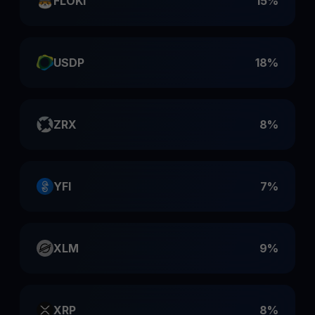
FLOKI
15%
USDP
18%
ZRX
8%
YFI
7%
XLM
9%
XRP
8%