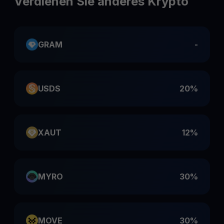
Verdienen Sie anderes Krypto
GRAM
-
USDS
20%
XAUT
12%
MYRO
30%
MOVE
30%