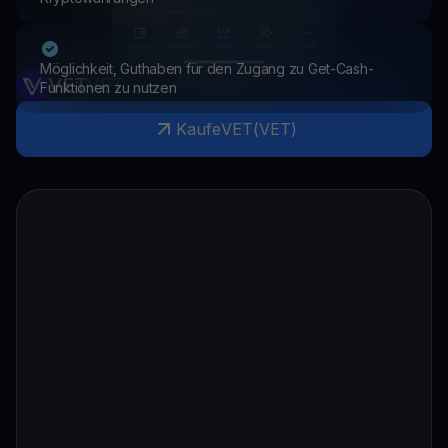
Möglichkeit, Guthaben für den Zugang zu Get-Cash-
VET
VET
Funktionen zu nutzen
Kaufe
VET
(
VET
)