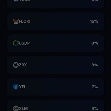
FLOKI
15%
USDP
18%
ZRX
8%
YFI
7%
XLM
9%