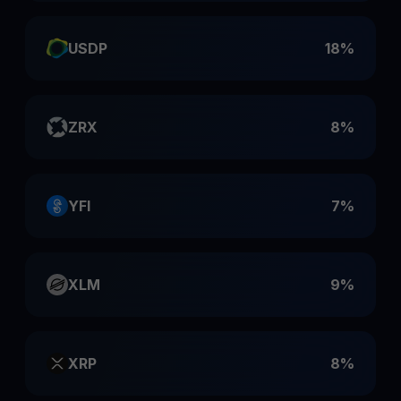
USDP
18%
ZRX
8%
YFI
7%
XLM
9%
XRP
8%