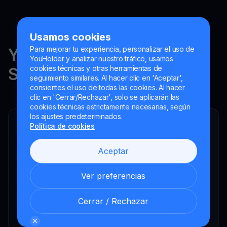
Usamos cookies
Para mejorar tu experiencia, personalizar el uso de
YouHodler está regulado en
YouHolder y analizar nuestro tráfico, usamos
cookies técnicas y otras herramientas de
Suiza, la UE y Argentina.
seguimiento similares. Al hacer clic en 'Aceptar',
consientes el uso de todas las cookies. Al hacer
clic en 'Cerrar/Rechazar', solo se aplicarán las
cookies técnicas estrictamente necesarias, según
los ajustes predeterminados.
Política de cookies
YouHodler SA
Intermediario financiero registrado
Aceptar
YouHodler Italy S.R.L.
Registered as a VASP with the OAM
Ver preferencias
YouHodler SA
Registrada como VASP en el Banco de España
Cerrar / Rechazar
YouHodler SA Sucursal en Argentina.
Registered as a VASP with the CNV.