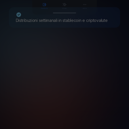
Distribuzioni settimanali in stablecoin e criptovalute