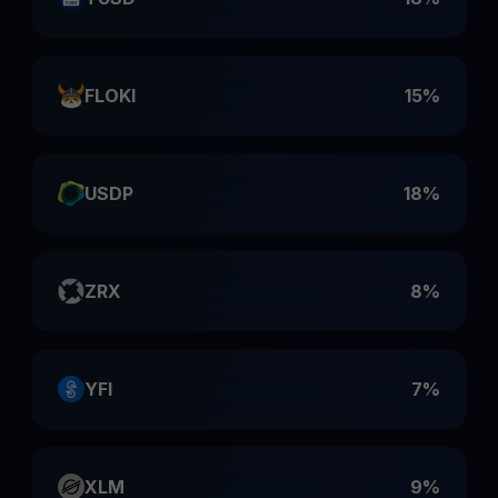
FLOKI
15%
USDP
18%
ZRX
8%
YFI
7%
XLM
9%