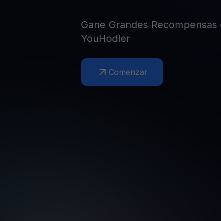
Web3 wallet
Tu riqueza Web3 gestionada en un solo lugar
Gane Grandes Recompensas 
YouHodler
Comenzar