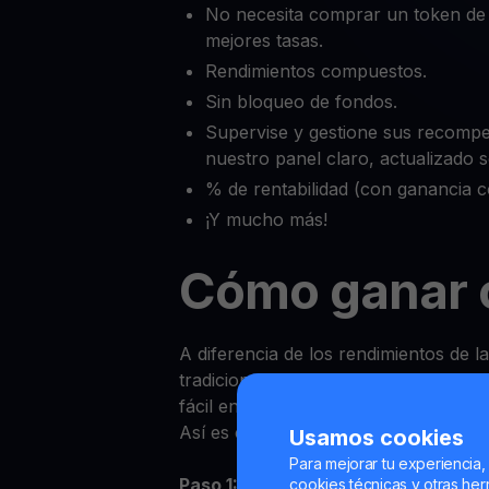
No necesita comprar un token de
mejores tasas.
Rendimientos compuestos.
Sin bloqueo de fondos.
Supervise y gestione sus recomp
nuestro panel claro, actualizado
% de rentabilidad (con ganancia 
¡Y mucho más!
Cómo ganar 
A diferencia de los rendimientos de l
tradicionales, ganar Recompensas s
fácil en YouHodler.
Así es como puede empezar:
Usamos cookies
Para mejorar tu experiencia,
Paso 1:
Inicie sesión en la aplicación
cookies técnicas y otras herr