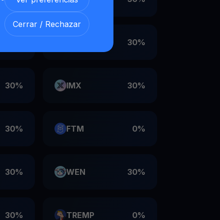
Cerrar / Rechazar
30%
VET
30%
30%
IMX
30%
30%
FTM
0%
30%
WEN
30%
30%
TREMP
0%