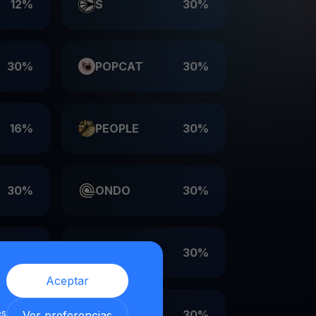
12%
S
30%
30%
POPCAT
30%
16%
PEOPLE
30%
30%
ONDO
30%
30%
LDO
30%
Aceptar
es
30%
EIGEN
30%
Ver preferencias