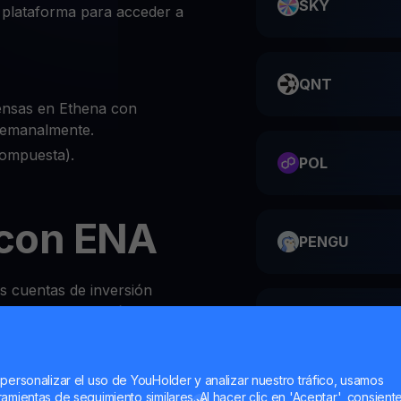
SKY
 plataforma para acceder a
QNT
ensas en Ethena con
 semanalmente.
compuesta).
POL
con ENA
PENGU
as cuentas de inversión
obre ENA es increíblemente
ME
 personalizar el uso de YouHolder y analizar nuestro tráfico, usamos
 o el sitio web de YouHodler
amientas de seguimiento similares. Al hacer clic en 'Aceptar', consient
HMSTR