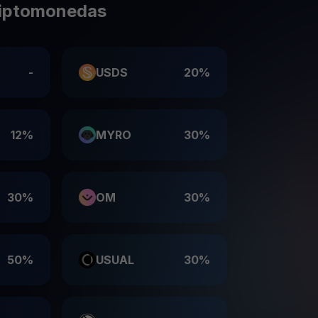
riptomonedas
-
USDS
20%
12%
MYRO
30%
30%
OM
30%
50%
USUAL
30%