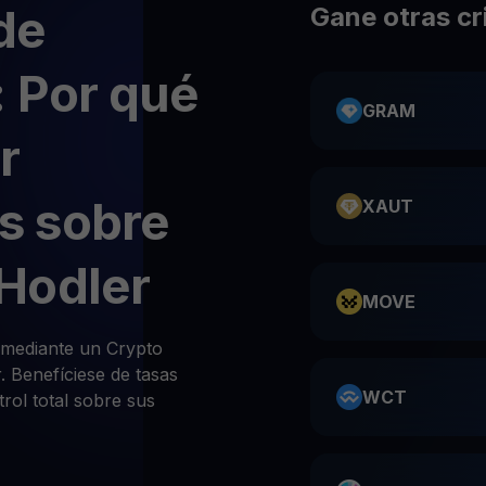
de
Gane otras c
 Por qué
GRAM
r
s sobre
XAUT
Hodler
MOVE
mediante un Crypto
 Benefíciese de tasas
WCT
rol total sobre sus