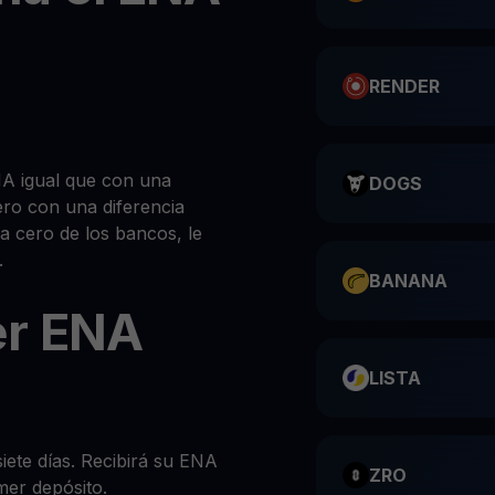
RENDER
A igual que con una
DOGS
ero con una diferencia
 a cero de los bancos, le
.
BANANA
r ENA
LISTA
siete días. Recibirá su ENA
ZRO
mer depósito.