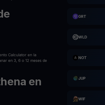
de
GRT
WLD
nto Calculator en la
NOT
anar en 3, 6 o 12 meses de
thena en
JUP
WIF