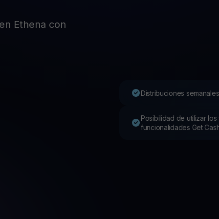
Pro
Desc
en Ethena con
Youhodler App
Descargar
Descarga la app y gestiona cripto fácilmente
Distribuciones semanales
Posibilidad de utilizar l
funcionalidades Get Cas