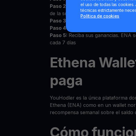
el uso de todas las cookies. 
Paso 2:
Acepte los Términos y Condic
técnicas estrictamente neces
de la sección Wallets
Política de cookies
Paso 3:
Deposite ENA en su wallet 
Paso 4:
Observe cómo crece su EN
Paso 5:
Reciba sus ganancias. ENA s
cada 7 días
Ethena Walle
paga
YouHodler es la única plataforma do
Ethena (ENA) como en un wallet nor
recompensa semanal sobre el saldo 
Cómo funcio