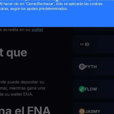
Al hacer clic en 'Cerrar/Rechazar', solo se aplicarán las cookies
iones en la parte superior
arias, según los ajustes predeterminados.
personal ENA
CATI
A
e acredita en su
wallet
IO
t que
PYTH
nde puede depositar su
mal, mientras gana una
FLOW
de su wallet ENA.
na el ENA
JASMY