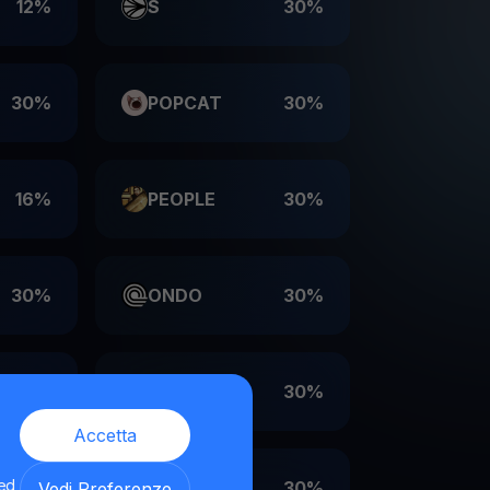
12%
S
30%
30%
POPCAT
30%
16%
PEOPLE
30%
30%
ONDO
30%
30%
LDO
30%
Accetta
 ed
30%
EIGEN
30%
Vedi Preferenze