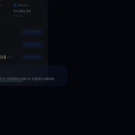
li in stablecoin e criptovalute