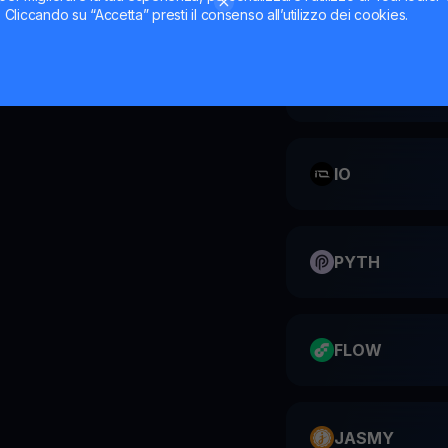
ti. Cliccando su “Accetta” presti il consenso all’utilizzo dei cookies.
CATI
IO
PYTH
FLOW
JASMY