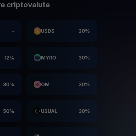
e criptovalute
-
USDS
20%
12%
MYRO
30%
30%
OM
30%
50%
USUAL
30%