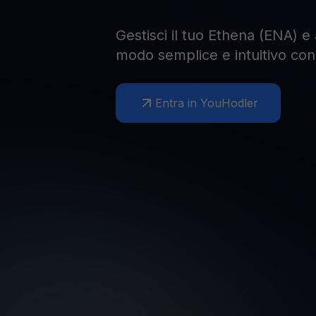
Gestisci il tuo Ethena (ENA) e 
modo semplice e intuitivo co
Entra in YouHodler