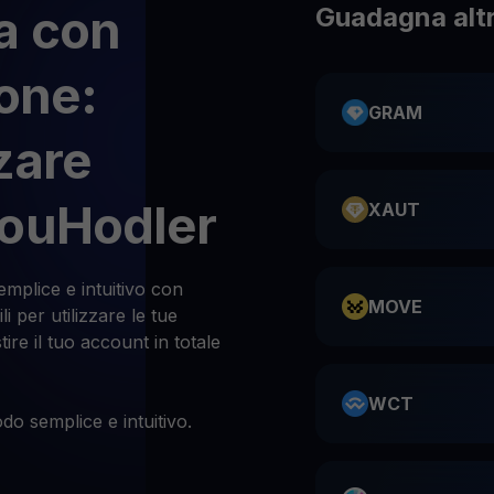
a con
Guadagna altr
ione:
GRAM
zare
YouHodler
XAUT
emplice e intuitivo con
MOVE
i per utilizzare le tue
tire il tuo account in totale
WCT
do semplice e intuitivo.