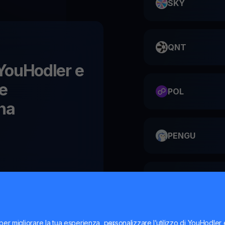
SKY
QNT
u YouHodler e
le
POL
na
PENGU
ME
per migliorare la tua esperienza, personalizzare l’utilizzo di YouHodler
HMSTR