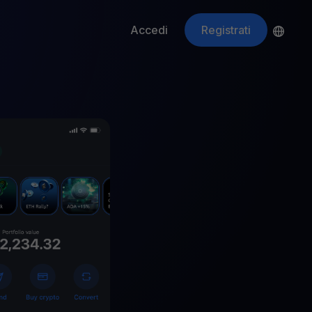
Accedi
Registrati
ApeCoin
APE
$
Fetching price
ti gli asset crypto