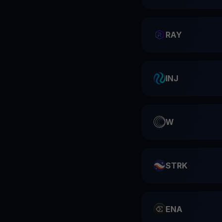
RAY
INJ
W
STRK
ENA