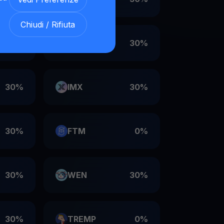
Chiudi / Rifiuta
30%
VET
30%
30%
IMX
30%
30%
FTM
0%
30%
WEN
30%
30%
TREMP
0%