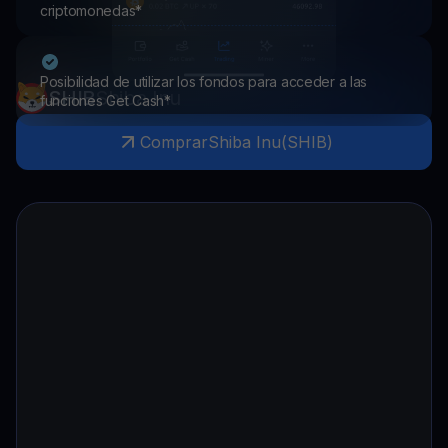
criptomonedas*
Posibilidad de utilizar los fondos para acceder a las
SHIB
Shiba Inu
funciones Get Cash*
Comprar
Shiba Inu
(
SHIB
)