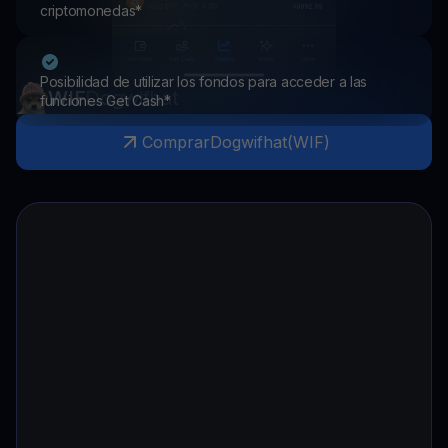
criptomonedas*
Posibilidad de utilizar los fondos para acceder a las
WIF
Dogwifhat
funciones Get Cash*
Comprar
Dogwifhat
(
WIF
)