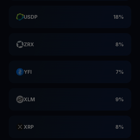
USDP
18%
ZRX
8%
YFI
7%
XLM
9%
XRP
8%