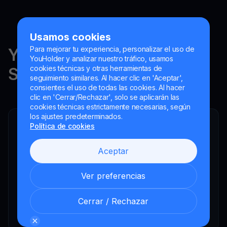
Usamos cookies
Para mejorar tu experiencia, personalizar el uso de
YouHodler está regulado en
YouHolder y analizar nuestro tráfico, usamos
cookies técnicas y otras herramientas de
Suiza, la UE y Argentina.
seguimiento similares. Al hacer clic en 'Aceptar',
consientes el uso de todas las cookies. Al hacer
clic en 'Cerrar/Rechazar', solo se aplicarán las
cookies técnicas estrictamente necesarias, según
los ajustes predeterminados.
Política de cookies
YouHodler SA
Intermediario financiero registrado
Aceptar
YouHodler Italy S.R.L.
Registered as a VASP with the OAM
Ver preferencias
YouHodler SA
Registrada como VASP en el Banco de España
Cerrar / Rechazar
YouHodler SA Sucursal en Argentina.
Registered as a VASP with the CNV.