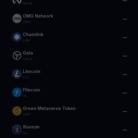
—
NEAR
OMG Network
—
OMG
Chainlink
—
LINK
Gala
—
GALA
Litecoin
—
LTC
FIlecoin
—
FIL
Green Metaverse Token
—
GMT
Illuvium
—
ILv