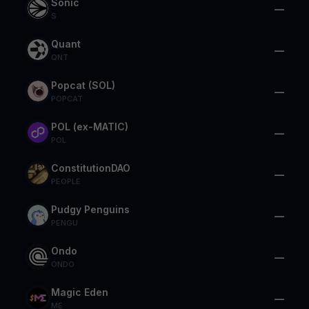
Sonic
—
S
Quant
—
QNT
Popcat (SOL)
—
POPCAT
POL (ex-MATIC)
—
POL
ConstitutionDAO
—
PEOPLE
Pudgy Penguins
—
PENGU
Ondo
—
ONDO
Magic Eden
—
ME