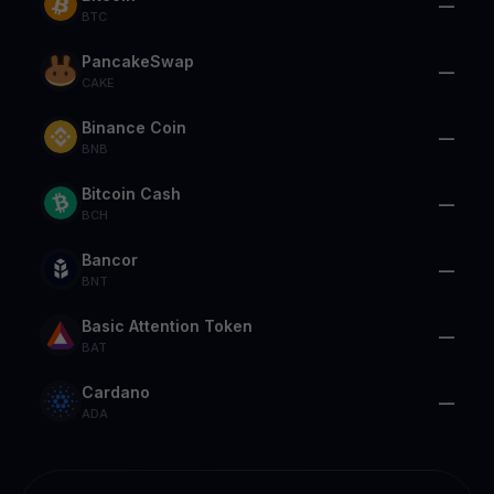
—
BTC
PancakeSwap
—
CAKE
Binance Coin
—
BNB
Bitcoin Cash
—
BCH
Bancor
—
BNT
Basic Attention Token
—
BAT
Cardano
—
ADA