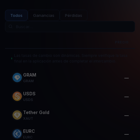
Todos
Ganancias
Pérdidas
PRECIO
Las tasas de cambio son dinámicas. Siempre verifique la tasa
final en la aplicación antes de completar el intercambio.
GRAM
—
GRAM
USDS
—
USDS
Tether Gold
—
XAUT
EURC
—
EURC