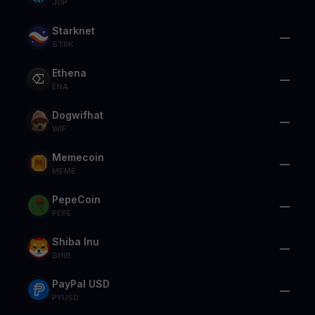
JUP
Starknet
—
STRK
Ethena
—
ENA
Dogwifhat
—
WIF
Memecoin
—
MEME
PepeCoin
—
PEPE
Shiba Inu
—
SHIB
PayPal USD
—
PYUSD