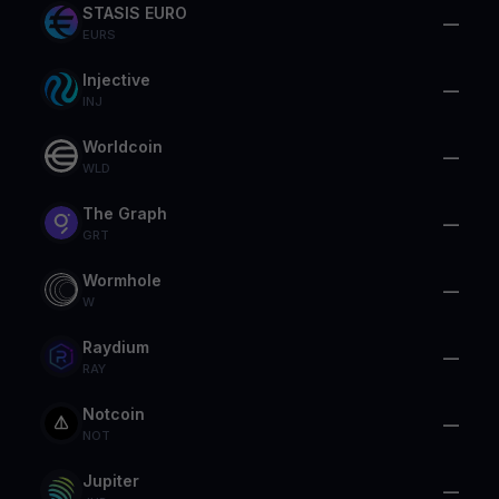
STASIS EURO
—
EURS
Injective
—
INJ
Worldcoin
—
WLD
The Graph
—
GRT
Wormhole
—
W
Raydium
—
RAY
Notcoin
—
NOT
Jupiter
—