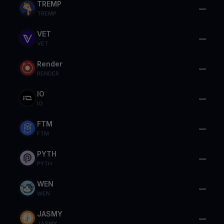
TREMP
—
TREMP
VET
—
VET
Render
—
RENDER
IO
—
IO
FTM
—
FTM
PYTH
—
PYTH
WEN
—
WEN
JASMY
—
JASMY