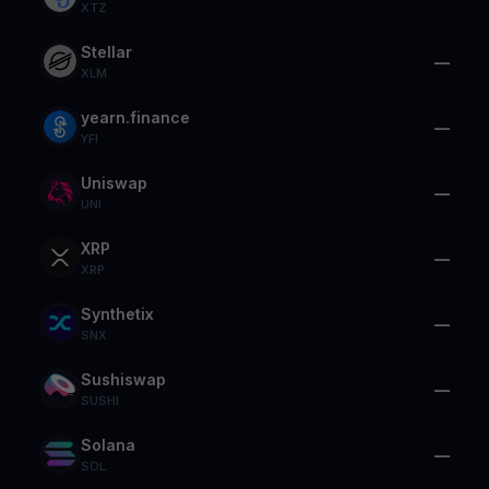
XTZ
Stellar
—
XLM
yearn.finance
—
YFI
Uniswap
—
UNI
XRP
—
XRP
Synthetix
—
SNX
Sushiswap
—
SUSHI
Solana
—
SOL