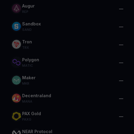
Augur
—
REP
Sandbox
—
SAND
Tron
—
TRX
Polygon
—
MATIC
Maker
—
MKR
Decentraland
—
MANA
PAX Gold
—
PAXG
NEAR Protocol