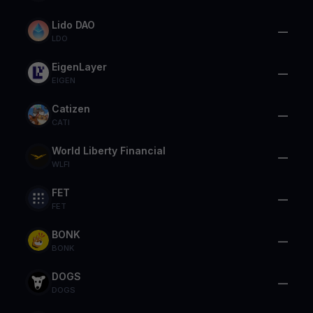
Lido DAO
—
LDO
EigenLayer
—
EIGEN
Catizen
—
CATI
World Liberty Financial
—
WLFI
FET
—
FET
BONK
—
BONK
DOGS
—
DOGS