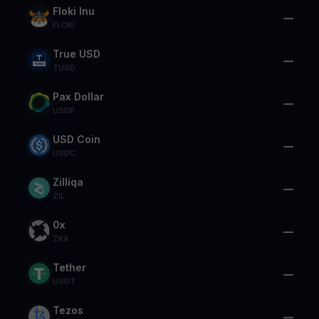
Floki Inu
—
FLOKI
True USD
—
TUSD
Pax Dollar
—
USDP
USD Coin
—
USDC
Zilliqa
—
ZIL
0x
—
ZRX
Tether
—
USDT
Tezos
—