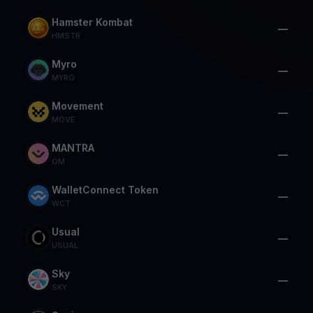
Hamster Kombat
—
HMSTR
Myro
—
MYRO
Movement
—
MOVE
MANTRA
—
OM
WalletConnect Token
—
WCT
Usual
—
USUAL
Sky
—
SKY