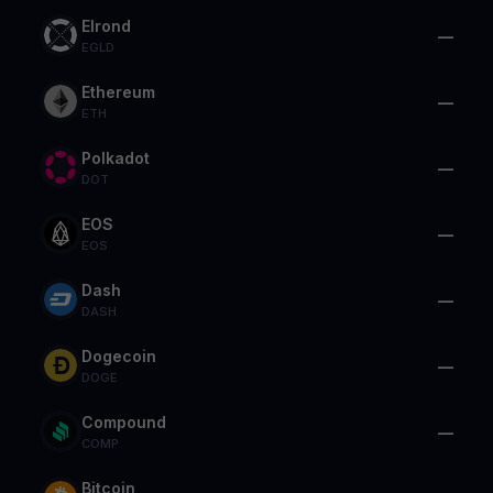
Elrond
—
EGLD
Ethereum
—
ETH
Polkadot
—
DOT
EOS
—
EOS
Dash
—
DASH
Dogecoin
—
DOGE
Compound
—
COMP
Bitcoin