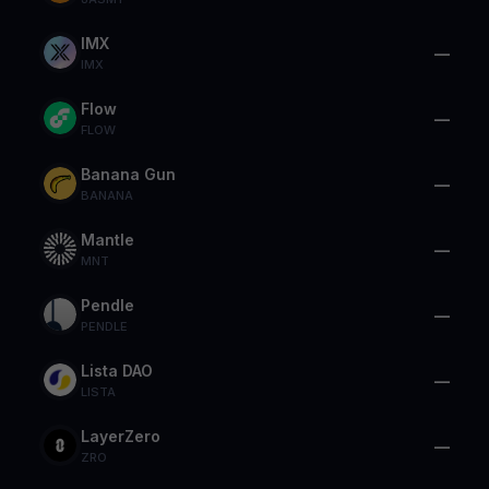
IMX
—
IMX
Flow
—
FLOW
Banana Gun
—
BANANA
Mantle
—
MNT
Pendle
—
PENDLE
Lista DAO
—
LISTA
LayerZero
—
ZRO