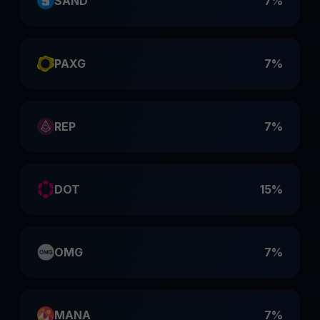
SAND
7%
PAXG
7%
REP
7%
DOT
15%
OMG
7%
MANA
7%