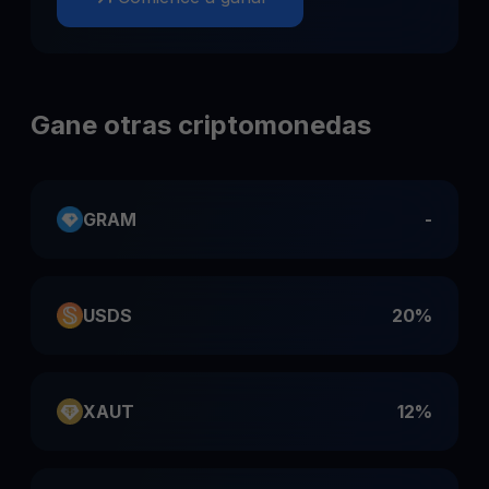
Gane otras criptomonedas
GRAM
-
USDS
20%
XAUT
12%