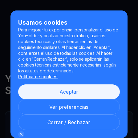
Usamos cookies
Para mejorar tu experiencia, personalizar el uso de
YouHolder y analizar nuestro tráfico, usamos
cookies técnicas y otras herramientas de
seguimiento similares. Al hacer clic en 'Aceptar',
consientes el uso de todas las cookies. Al hacer
clic en 'Cerrar/Rechazar', solo se aplicarán las
cookies técnicas estrictamente necesarias, según
los ajustes predeterminados.
YouHodler está regulado en
Política de cookies
Suiza, la UE y Argentina.
Aceptar
Ver preferencias
Cerrar / Rechazar
YouHodler SA
Intermediario financiero registrado