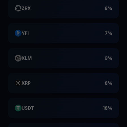
ZRX
8%
YFI
7%
XLM
9%
XRP
8%
USDT
18%