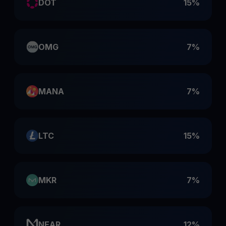
DOT
15%
OMG
7%
MANA
7%
LTC
15%
MKR
7%
NEAR
12%