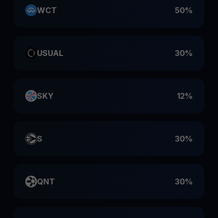
WCT
50%
USUAL
30%
SKY
12%
S
30%
QNT
30%