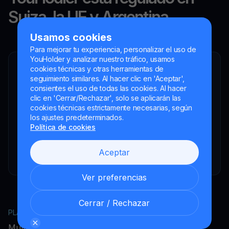
Suiza, la UE y Argentina.
Usamos cookies
Para mejorar tu experiencia, personalizar el uso de
YouHolder y analizar nuestro tráfico, usamos
cookies técnicas y otras herramientas de
YouHodler SA
seguimiento similares. Al hacer clic en 'Aceptar',
Intermediario financiero registrado
consientes el uso de todas las cookies. Al hacer
YouHodler Italy S.R.L.
clic en 'Cerrar/Rechazar', solo se aplicarán las
Registered as a VASP with the OAM
cookies técnicas estrictamente necesarias, según
los ajustes predeterminados.
YouHodler SA
Política de cookies
Registrada como VASP en el Banco de España
YouHodler SA Sucursal en Argentina.
Aceptar
Registered as a VASP with the CNV.
Ver preferencias
Cerrar / Rechazar
PLATAFORMA
EMPRESA
MultiHODL
Acerca de YouHodler