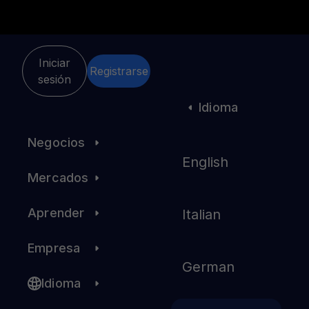
Iniciar
Registrarse
sesión
Personal
Idioma
Negocios
English
Mercados
Introducing $YHDL.
The Ultimate Token
Aprender
Italian
Uniting the YouHodler
Empresa
German
Ecosystem
Idioma