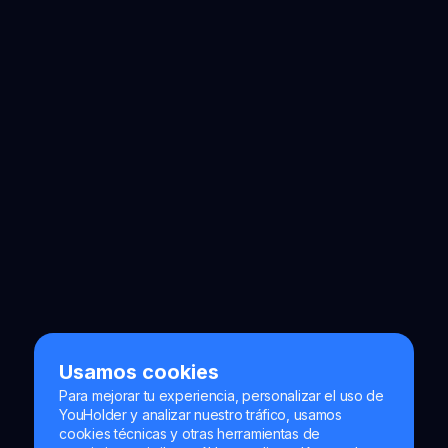
Facebook
Linkedin
YouTube
Instagram
Reddit
PLATAFORMA
Usamos cookies
Para mejorar tu experiencia, personalizar el uso de
YouHolder y analizar nuestro tráfico, usamos
cookies técnicas y otras herramientas de