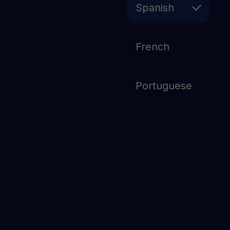
From trading perks to loyalty rewards: $YHDL
Spanish
connects every bit of YouHodler.
French
Portuguese