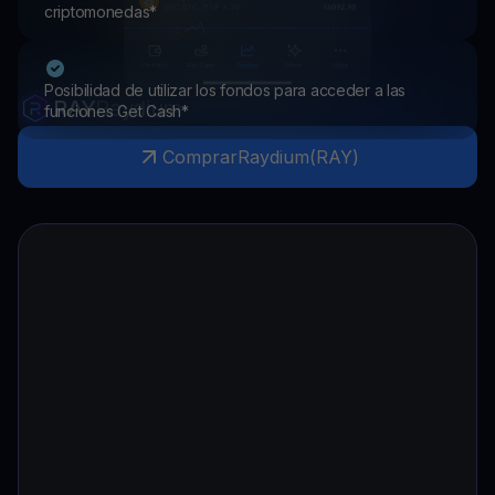
criptomonedas*
Posibilidad de utilizar los fondos para acceder a las
RAY
Raydium
funciones Get Cash*
Comprar
Raydium
(
RAY
)