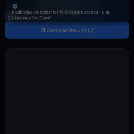
Posibilidad de utilizar los fondos para acceder a las
ILv
Illuvium
funciones Get Cash*
Comprar
Illuvium
(
ILv
)