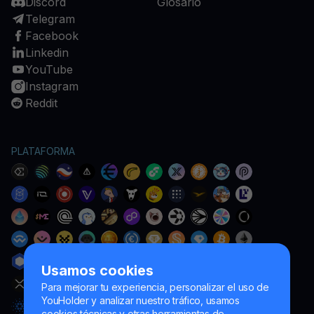
Discord
Glosario
Telegram
Facebook
Linkedin
YouTube
Instagram
Reddit
PLATAFORMA
Usamos cookies
Para mejorar tu experiencia, personalizar el uso de
YouHolder y analizar nuestro tráfico, usamos
cookies técnicas y otras herramientas de