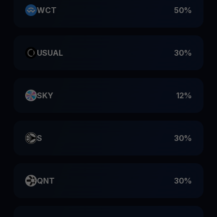
WCT
50%
USUAL
30%
SKY
12%
S
30%
QNT
30%