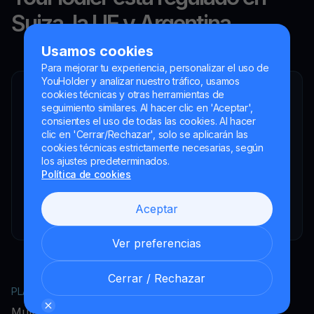
Suiza, la UE y Argentina.
Usamos cookies
Para mejorar tu experiencia, personalizar el uso de
YouHolder y analizar nuestro tráfico, usamos
cookies técnicas y otras herramientas de
YouHodler SA
seguimiento similares. Al hacer clic en 'Aceptar',
Intermediario financiero registrado
consientes el uso de todas las cookies. Al hacer
YouHodler Italy S.R.L.
clic en 'Cerrar/Rechazar', solo se aplicarán las
Registered as a VASP with the OAM
cookies técnicas estrictamente necesarias, según
los ajustes predeterminados.
YouHodler SA
Política de cookies
Registrada como VASP en el Banco de España
YouHodler SA Sucursal en Argentina.
Aceptar
Registered as a VASP with the CNV.
Ver preferencias
Cerrar / Rechazar
PLATAFORMA
EMPRESA
MultiHODL
Acerca de YouHodler