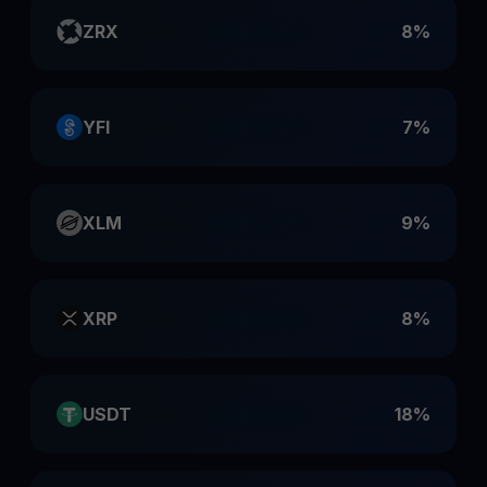
ZRX
8%
YFI
7%
XLM
9%
XRP
8%
USDT
18%