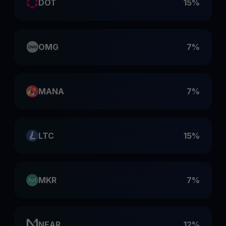
DOT
15%
OMG
7%
MANA
7%
LTC
15%
MKR
7%
NEAR
12%