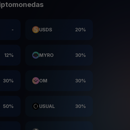
riptomonedas
-
USDS
20%
12%
MYRO
30%
30%
OM
30%
50%
USUAL
30%