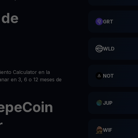
 de
GRT
WLD
nto Calculator en la
NOT
anar en 3, 6 o 12 meses de
epeCoin
JUP
r
WIF