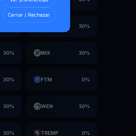
Cerrar / Rechazar
30%
VET
30%
30%
IMX
30%
30%
FTM
0%
30%
WEN
30%
30%
TREMP
0%