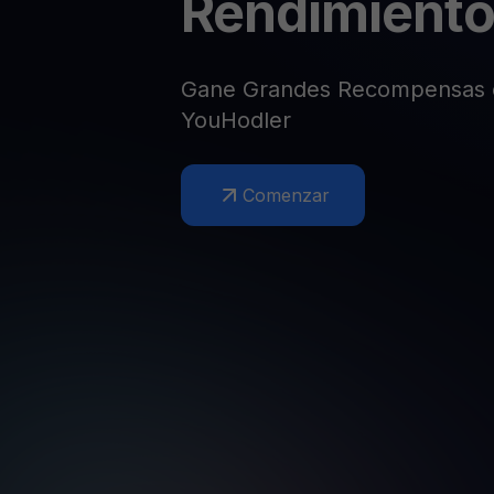
Rendimient
Web3 wallet
Tu riqueza Web3 gestionada en un solo lugar
Gane Grandes Recompensas 
YouHodler
Comenzar