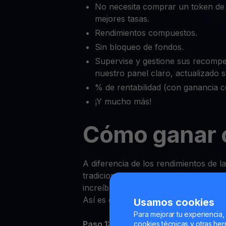
No necesita comprar un token de
mejores tasas.
Rendimientos compuestos.
Sin bloqueo de fondos.
Supervise y gestione sus recomp
nuestro panel claro, actualizado
% de rentabilidad (con ganancia 
¡Y mucho más!
Cómo ganar 
A diferencia de los rendimientos de l
tradicionales, ganar Recompensas s
increíblemente fácil en YouHodler.
Así es como puede empezar:
Usamos cookies
Para mejorar tu experiencia,
Paso 1:
Inicie sesión en la aplicación
cookies técnicas y otras herr