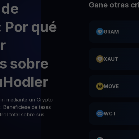
 de
Gane otras c
 Por qué
GRAM
r
s sobre
XAUT
uHodler
MOVE
n mediante un Crypto
 Benefíciese de tasas
WCT
rol total sobre sus