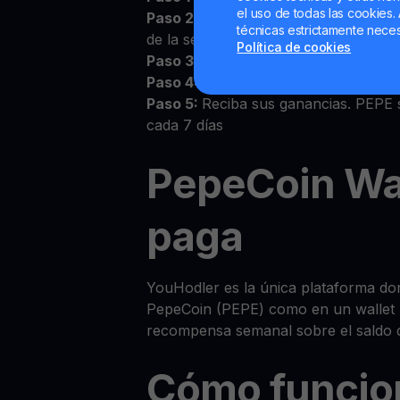
el uso de todas las cookies. 
Paso 2:
Acepte los Términos y Condic
técnicas estrictamente neces
de la sección Wallets
Política de cookies
Paso 3:
Deposite PEPE en su wallet 
Paso 4:
Observe cómo crece su PEP
Paso 5:
Reciba sus ganancias. PEPE 
cada 7 días
PepeCoin Wa
paga
YouHodler es la única plataforma do
PepeCoin (PEPE) como en un wallet 
recompensa semanal sobre el saldo d
Cómo funcio