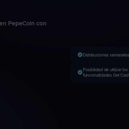
o
Pro
Desc
Youhodler App
en PepeCoin con
Descargar
Descarga la app y gestiona cripto fácilmente
Distribuciones semanales
Posibilidad de utilizar l
funcionalidades Get Cas