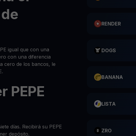
 de
RENDER
E igual que con una
DOGS
ero con una diferencia
 a cero de los bancos, le
E.
BANANA
r PEPE
LISTA
siete días. Recibirá su PEPE
ZRO
mer depósito.