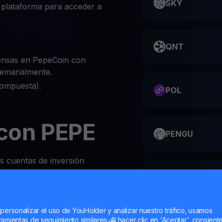
SKY
 plataforma para acceder a
QNT
ensas en PepeCoin con
 semanalmente.
compuesta).
POL
con PEPE
PENGU
as cuentas de inversión
obre PEPE es
ME
 personalizar el uso de YouHolder y analizar nuestro tráfico, usamos
 o el sitio web de YouHodler
amientas de seguimiento similares. Al hacer clic en 'Aceptar', consient
HMSTR