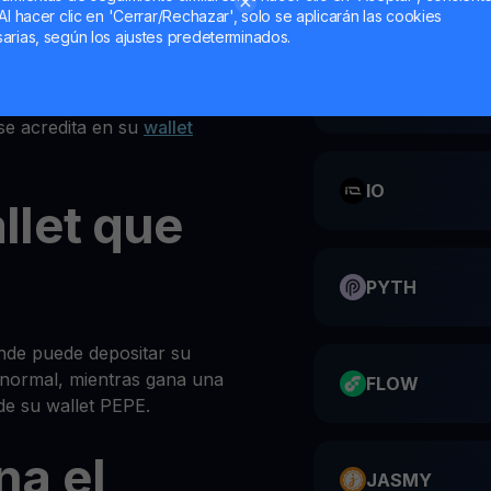
Al hacer clic en 'Cerrar/Rechazar', solo se aplicarán las cookies
iones en la parte superior
arias, según los ajustes predeterminados.
personal PEPE
CATI
E
se acredita en su
wallet
IO
llet que
PYTH
nde puede depositar su
normal, mientras gana una
FLOW
e su wallet PEPE.
na el
JASMY