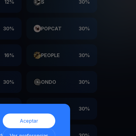
12%
S
30%
30%
POPCAT
30%
16%
PEOPLE
30%
30%
ONDO
30%
30%
LDO
30%
Aceptar
es
30%
EIGEN
30%
Ver preferencias