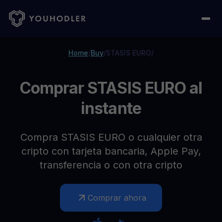
Home
/
Buy
/
STASIS EURO
/
Comprar STASIS EURO al
instante
Compra STASIS EURO o cualquier otra
cripto con tarjeta bancaria, Apple Pay,
transferencia o con otra cripto
Comprar ahora