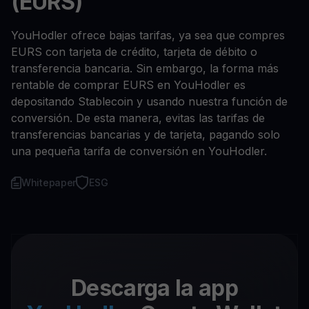
(EURS)
YouHodler ofrece bajas tarifas, ya sea que compres
EURS con tarjeta de crédito, tarjeta de débito o
transferencia bancaria. Sin embargo, la forma más
rentable de comprar EURS en YouHodler es
depositando Stablecoin y usando nuestra función de
conversión. De esta manera, evitas las tarifas de
transferencias bancarias y de tarjeta, pagando solo
una pequeña tarifa de conversión en YouHodler.
Whitepaper
ESG
Descarga la app