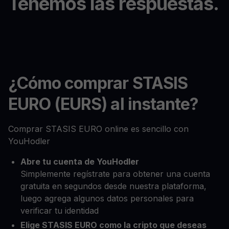
Tenemos las respuestas.
¿Cómo comprar STASIS
EURO (EURS) al instante?
Comprar STASIS EURO online es sencillo con
YouHodler
Abre tu cuenta de YouHodler
Simplemente regístrate para obtener una cuenta
gratuita en segundos desde nuestra plataforma,
luego agrega algunos datos personales para
verificar tu identidad
Elige STASIS EURO como la cripto que deseas