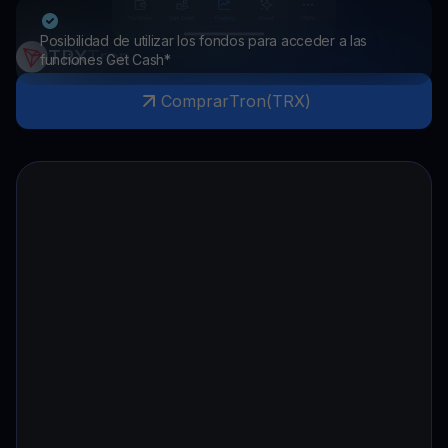
Posibilidad de utilizar los fondos para acceder a las
TRX
Tron
funciones Get Cash*
Comprar
Tron
(
TRX
)