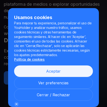
plataforma de medios o explorar oportunidades
de asociación, siempre estamos abiertos a
nuevos horizontes
Usamos cookies
Para mejorar tu experiencia, personalizar el uso de
Contacte con nosotros en la dirección
YouHolder y analizar nuestro tráfico, usamos
cookies técnicas y otras herramientas de
welcome@youhodler.com
seguimiento similares. Al hacer clic en 'Aceptar',
Descargue nuestro kit de medios
consientes el uso de todas las cookies. Al hacer
clic en 'Cerrar/Rechazar', solo se aplicarán las
Explore nuestro completo kit de medios para
cookies técnicas estrictamente necesarias, según
los ajustes predeterminados.
conocer en profundidad la historia, activos y
Política de cookies
recursos de nuestra marca.
Aceptar
Descargar imágenes
Ver preferencias
Cerrar / Rechazar
Para los socios de criptomonedas