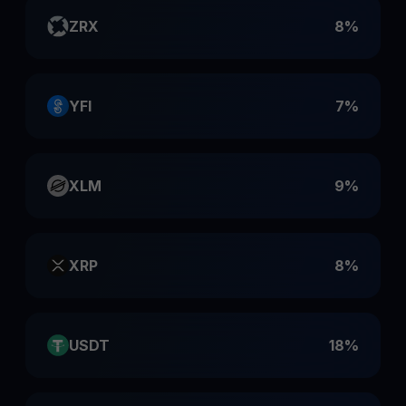
ZRX
8%
YFI
7%
XLM
9%
XRP
8%
USDT
18%