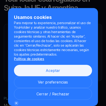
Suiza, la UE y Argentina.
Usamos cookies
Para mejorar tu experiencia, personalizar el uso de
YouHolder y analizar nuestro tráfico, usamos
cookies técnicas y otras herramientas de
YouHodler SA
seguimiento similares. Al hacer clic en 'Aceptar',
Intermediario financiero registrado
consientes el uso de todas las cookies. Al hacer
YouHodler Italy S.R.L.
clic en 'Cerrar/Rechazar', solo se aplicarán las
Registered as a VASP with the OAM
cookies técnicas estrictamente necesarias, según
los ajustes predeterminados.
YouHodler SA
Política de cookies
Registrada como VASP en el Banco de España
YouHodler SA Sucursal en Argentina.
Aceptar
Registered as a VASP with the CNV.
Ver preferencias
Cerrar / Rechazar
PLATAFORMA
EMPRESA
MultiHODL
Acerca de YouHodler