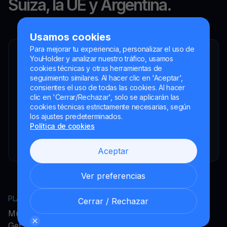
Suiza, la UE y Argentina.
Usamos cookies
Para mejorar tu experiencia, personalizar el uso de
YouHolder y analizar nuestro tráfico, usamos
YouHodler SA
cookies técnicas y otras herramientas de
Intermediario financiero registrado
seguimiento similares. Al hacer clic en 'Aceptar',
YouHodler Italy S.R.L.
consientes el uso de todas las cookies. Al hacer
Registered as a VASP with the OAM
clic en 'Cerrar/Rechazar', solo se aplicarán las
cookies técnicas estrictamente necesarias, según
YouHodler SA
los ajustes predeterminados.
Registrada como VASP en el Banco de España
Política de cookies
YouHodler SA Sucursal en Argentina.
Registered as a VASP with the CNV.
Aceptar
Ver preferencias
PLATAFORMA
EMPRESA
Cerrar / Rechazar
MultiHODL
Acerca de YouHodler
Get Cash
Programa de afiliados