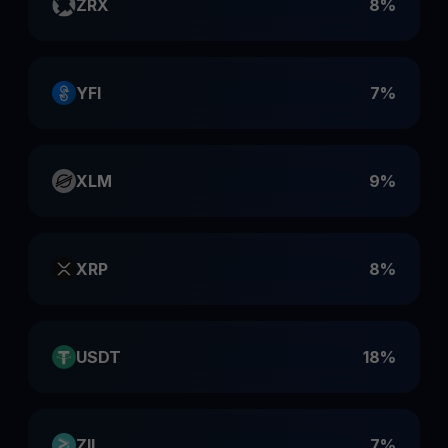
ZRX
8%
YFI
7%
XLM
9%
XRP
8%
USDT
18%
ZIL
7%