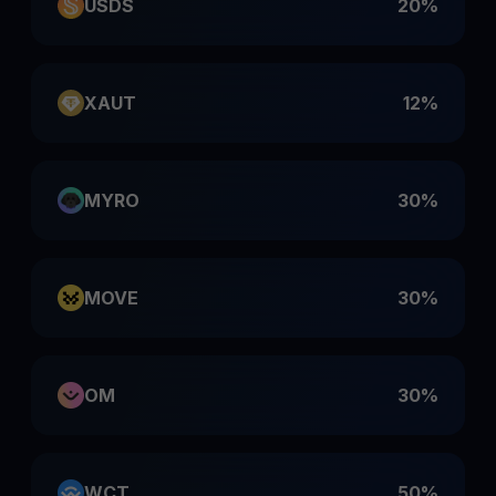
USDS
20%
XAUT
12%
MYRO
30%
MOVE
30%
OM
30%
WCT
50%