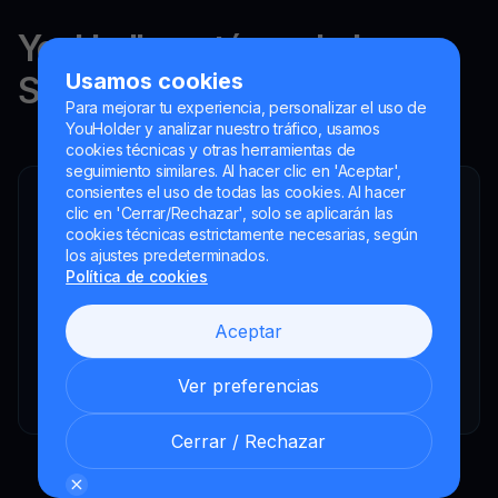
YouHodler está regulado en
Usamos cookies
Suiza, la UE y Argentina.
Para mejorar tu experiencia, personalizar el uso de
YouHolder y analizar nuestro tráfico, usamos
cookies técnicas y otras herramientas de
seguimiento similares. Al hacer clic en 'Aceptar',
consientes el uso de todas las cookies. Al hacer
YouHodler SA
clic en 'Cerrar/Rechazar', solo se aplicarán las
Intermediario financiero registrado
cookies técnicas estrictamente necesarias, según
los ajustes predeterminados.
YouHodler Italy S.R.L.
Política de cookies
Registered as a VASP with the OAM
YouHodler SA
Aceptar
Registrada como VASP en el Banco de España
YouHodler SA Sucursal en Argentina.
Ver preferencias
Registered as a VASP with the CNV.
Cerrar / Rechazar