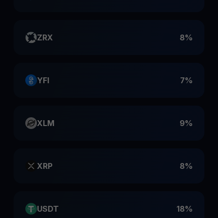
ZRX
8%
YFI
7%
XLM
9%
XRP
8%
USDT
18%