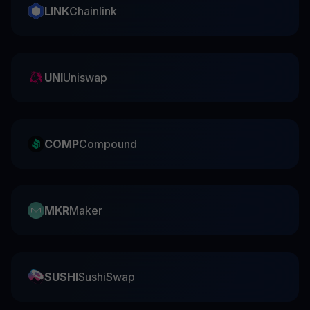
LINK
Chainlink
UNI
Uniswap
COMP
Compound
MKR
Maker
SUSHI
SushiSwap