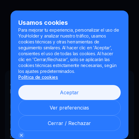
Usamos cookies
Tenemos todas las
Para mejorar tu experiencia, personalizar el uso de
YouHolder y analizar nuestro tráfico, usamos
respuestas
cookies técnicas y otras herramientas de
seguimiento similares. Al hacer clic en 'Aceptar',
consientes el uso de todas las cookies. Al hacer
clic en 'Cerrar/Rechazar', solo se aplicarán las
cookies técnicas estrictamente necesarias, según
los ajustes predeterminados.
Política de cookies
¿Cómo funciona Get Cash
respaldado en criptomonedas?
Aceptar
El servicio Get Cash con criptomonedas permite
Ver preferencias
acceder a liquidez mientras sus activos digitales
permanecen invertidos. Los inversores en
Cerrar / Rechazar
criptomonedas, al igual que otros inversores,
compran distintos activos digitales y esperan