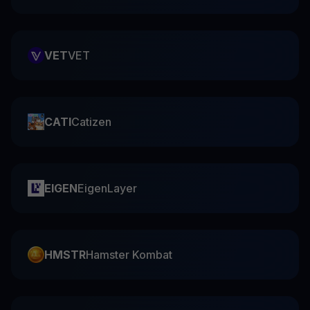
VET
VET
CATI
Catizen
EIGEN
EigenLayer
HMSTR
Hamster Kombat