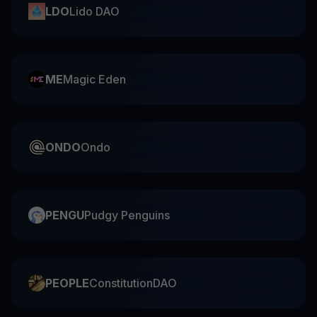
LDO
Lido DAO
ME
Magic Eden
ONDO
Ondo
PENGU
Pudgy Penguins
PEOPLE
ConstitutionDAO