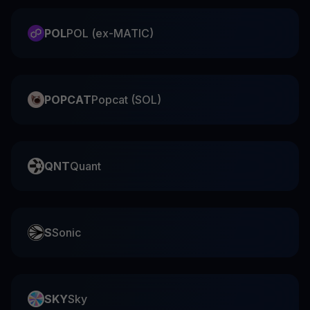
POL
POL (ex-MATIC)
POPCAT
Popcat (SOL)
QNT
Quant
S
Sonic
SKY
Sky