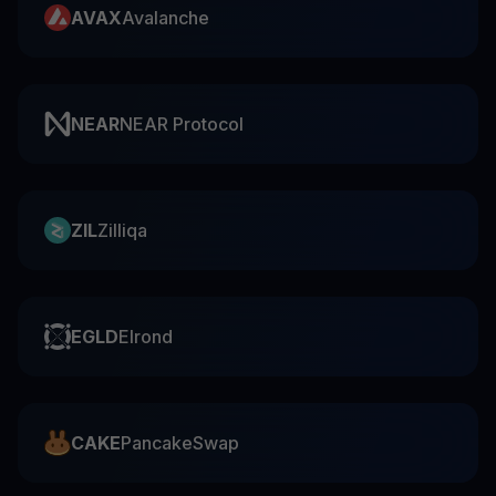
AVAX
Avalanche
NEAR
NEAR Protocol
ZIL
Zilliqa
EGLD
Elrond
CAKE
PancakeSwap