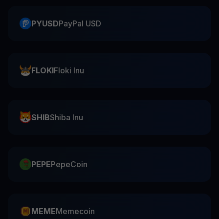
PYUSD
PayPal USD
FLOKI
Floki Inu
SHIB
Shiba Inu
PEPE
PepeCoin
MEME
Memecoin