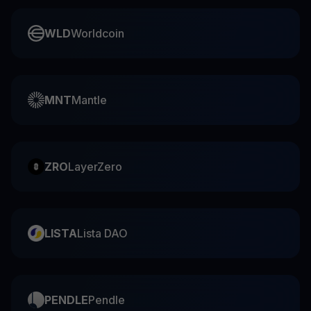
WLD
Worldcoin
MNT
Mantle
ZRO
LayerZero
LISTA
Lista DAO
PENDLE
Pendle