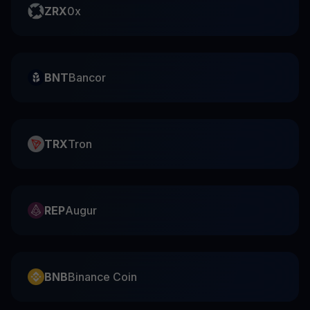
ZRX
0x
BNT
Bancor
TRX
Tron
REP
Augur
BNB
Binance Coin