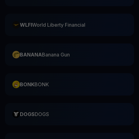
WLFI
World Liberty Financial
BANANA
Banana Gun
BONK
BONK
DOGS
DOGS