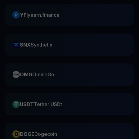
YFI
yearn.finance
SNX
Synthetix
OMG
OmiseGo
USDT
Tether USDt
DOGE
Dogecoin