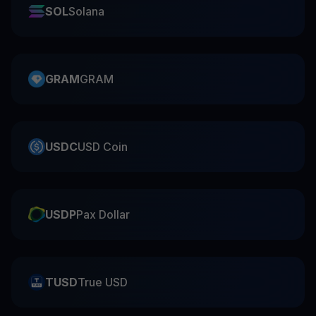
SOL
Solana
GRAM
GRAM
USDC
USD Coin
USDP
Pax Dollar
TUSD
True USD