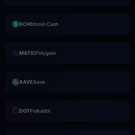
BCH
Bitcoin Cash
MATIC
Polygom
AAVE
Aave
DOT
Polkadot