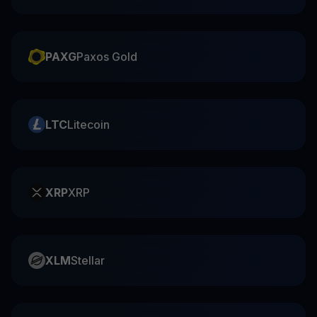
PAXG
Paxos Gold
LTC
Litecoin
XRP
XRP
XLM
Stellar