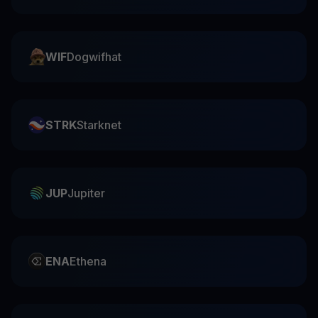
WIF
Dogwifhat
STRK
Starknet
JUP
Jupiter
ENA
Ethena