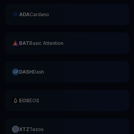
ADA
Cardano
BAT
Basic Attention
DASH
Dash
EOS
EOS
XTZ
Tezos