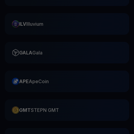
ILV
Illuvium
GALA
Gala
APE
ApeCoin
GMT
STEPN GMT