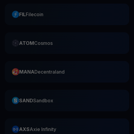
FIL
Filecoin
ATOM
Cosmos
MANA
Decentraland
SAND
Sandbox
AXS
Axie Infinity