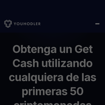
Home
/
Get Cash
Obtenga
un
Get
Cash
utilizando
cualquiera
de
las
primeras
50