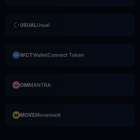
USUAL
Usual
WCT
WalletConnect Token
OM
MANTRA
MOVE
Movement