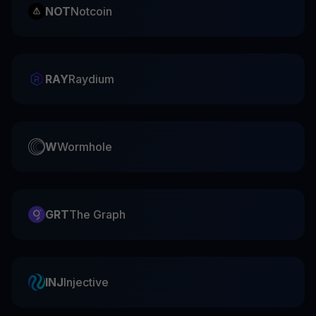
NOT
Notcoin
RAY
Raydium
W
Wormhole
GRT
The Graph
INJ
Injective