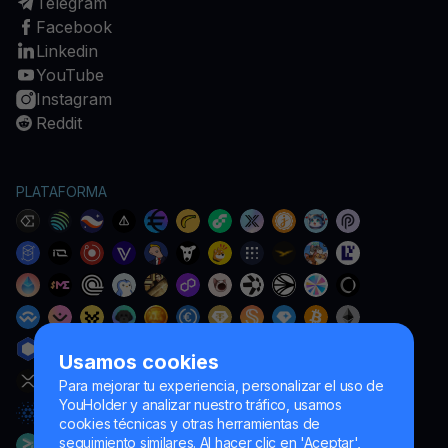
Telegram
Facebook
Linkedin
YouTube
Instagram
Reddit
PLATAFORMA
Usamos cookies
Para mejorar tu experiencia, personalizar el uso de
YouHolder y analizar nuestro tráfico, usamos
cookies técnicas y otras herramientas de
seguimiento similares. Al hacer clic en 'Aceptar',