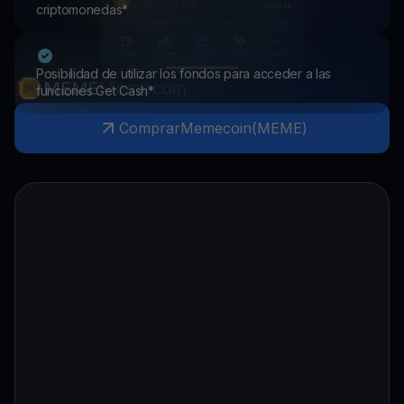
criptomonedas*
Posibilidad de utilizar los fondos para acceder a las
MEME
Memecoin
funciones Get Cash*
Comprar
Memecoin
(
MEME
)