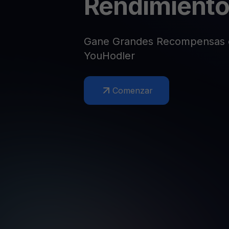
Rendimient
Web3 wallet
Tu riqueza Web3 gestionada en un solo lugar
Gane Grandes Recompensas e
YouHodler
Comenzar