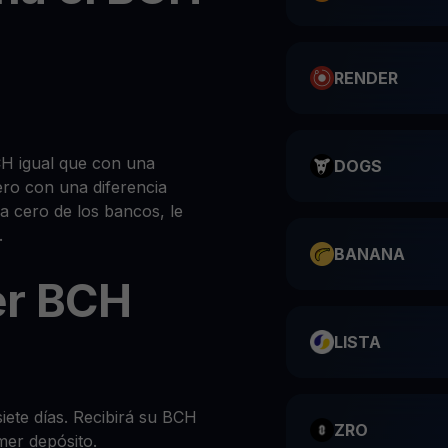
RENDER
H igual que con una
DOGS
ero con una diferencia
 a cero de los bancos, le
.
BANANA
er BCH
LISTA
siete días. Recibirá su BCH
ZRO
mer depósito.