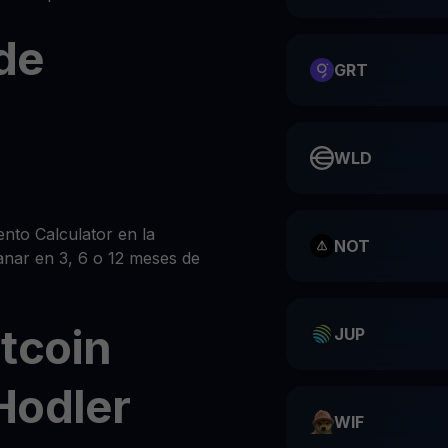
de
GRT
WLD
nto Calculator en la
NOT
anar en 3, 6 o 12 meses de
tcoin
JUP
Hodler
WIF