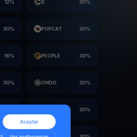
12%
S
30%
30%
POPCAT
30%
16%
PEOPLE
30%
30%
ONDO
30%
30%
LDO
30%
Aceptar
es
30%
EIGEN
30%
Ver preferencias