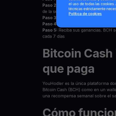
el uso de todas las cookies. 
Paso 2:
Acepte los Términos y Condic
técnicas estrictamente neces
de la sección Wallets
Política de cookies
Paso 3:
Deposite BCH en su wallet 
Paso 4:
Observe cómo crece su BC
Paso 5:
Reciba sus ganancias. BCH s
cada 7 días
Bitcoin Cash
que paga
YouHodler es la única plataforma do
Bitcoin Cash (BCH) como en un walle
una recompensa semanal sobre el sa
Cómo funcio