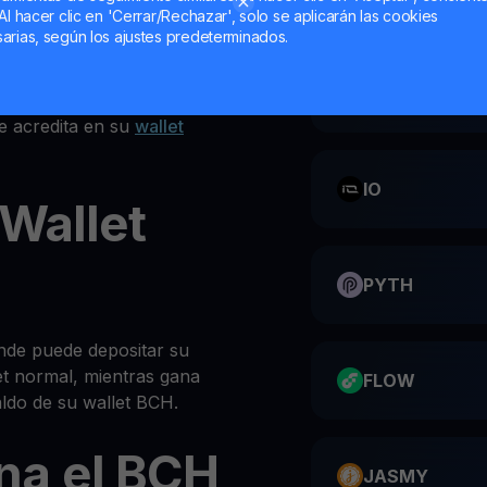
Al hacer clic en 'Cerrar/Rechazar', solo se aplicarán las cookies
iones en la parte superior
arias, según los ajustes predeterminados.
personal BCH
CATI
H
e acredita en su
wallet
IO
 Wallet
PYTH
nde puede depositar su
t normal, mientras gana
FLOW
ldo de su wallet BCH.
na el BCH
JASMY