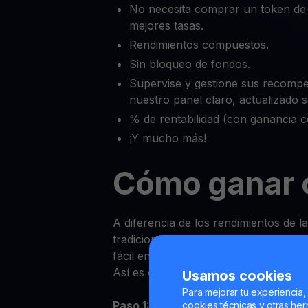
No necesita comprar un token de
mejores tasas.
Rendimientos compuestos.
Sin bloqueo de fondos.
Supervise y gestione sus recompe
nuestro panel claro, actualizado
% de rentabilidad (con ganancia 
¡Y mucho más!
Cómo ganar 
A diferencia de los rendimientos de l
tradicionales, ganar Recompensas s
fácil en YouHodler.
Así es como puede empezar:
Usamos cookies
Para mejorar tu experiencia,
Paso 1:
Inicie sesión en la aplicación
cookies técnicas y otras herr