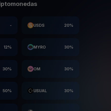
riptomonedas
-
USDS
20%
12%
MYRO
30%
30%
OM
30%
50%
USUAL
30%