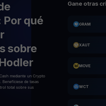
de
Gane otras c
 Por qué
GRAM
r
s sobre
XAUT
Hodler
MOVE
Cash mediante un Crypto
 Benefíciese de tasas
WCT
rol total sobre sus