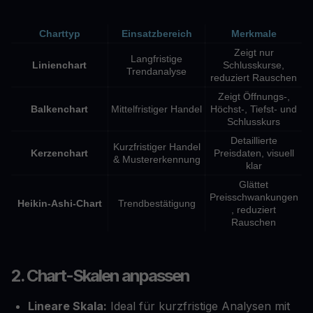
Charttyp
Einsatzbereich
Merkmale
Zeigt nur
Langfristige
Linienchart
Schlusskurse,
Trendanalyse
reduziert Rauschen
Zeigt Öffnungs-,
Balkenchart
Mittelfristiger Handel
Höchst-, Tiefst- und
Schlusskurs
Detaillierte
Kurzfristiger Handel
Kerzenchart
Preisdaten, visuell
& Mustererkennung
klar
Glättet
Preisschwankungen
Heikin-Ashi-Chart
Trendbestätigung
, reduziert
Rauschen
2. Chart-Skalen anpassen
Lineare Skala:
Ideal für kurzfristige Analysen mit