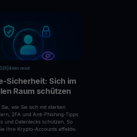
genswerte entdecken
Belohnungen
Entfesseln Sie unbegrenztes Potenzial mit grenzenlosen
Prämien
Aktionen
Entdecken Sie die neuesten Wettbewerbe und Aktionen
2025
|
4
min read
e-Sicherheit: Sich im
alen Raum schützen
Sie, wie Sie sich mit starken
ern, 2FA und Anti-Phishing-Tipps
s und Datenlecks schützen. So
ie Ihre Krypto-Accounts effektiv.