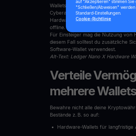
auf "Akzeptieren" stimmen Sie 
Wallets sind nicht mit dem Internet v
"Schließen/Abweisen" werden 
Cyberangriffe.
Standard-Einstellungen.
Cookie-Richtlinie
Hardware-Wallets speichern deine pri
offline. So bleiben deine digitalen A
Für Einsteiger mag die Nutzung von 
diesem Fall solltest du zusätzliche S
Software-Wallet verwendest.
Alt-Text: Ledger Nano X Hardware Wa
Verteile Vermö
mehrere Wallet
Bewahre nicht alle deine Kryptowähru
Bestände z. B. so auf:
Hardware-Wallets für langfristig