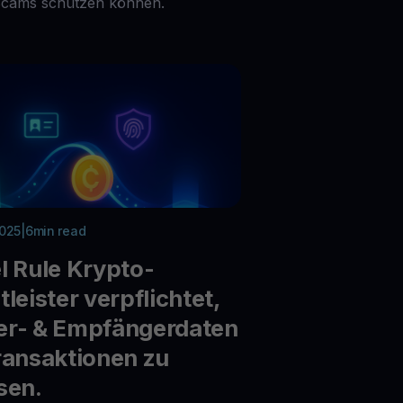
Scams schützen können.
2025
|
6
min read
l Rule Krypto-
tleister verpflichtet,
er- & Empfängerdaten
ransaktionen zu
sen.