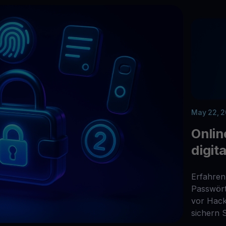
verdienen
Alle Krypto-Vermö
 Ihre ungenutzten Kryptos für Sie arbeiten
$YHDL
Genießen Sie Vorteile mit unserem Token
Youhodler App
Herunterladen
App herunterladen und Krypto einfach verwalten
May 22, 
Onlin
digit
Erfahren 
Passwört
vor Hack
sichern S