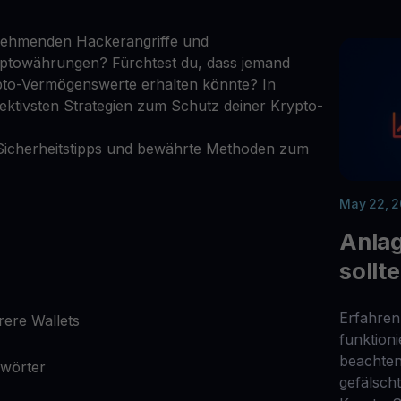
nehmenden Hackerangriffe und
ryptowährungen? Fürchtest du, dass jemand
rypto-Vermögenswerte erhalten könnte? In
ffektivsten Strategien zum Schutz deiner Krypto-
 Sicherheitstipps und bewährte Methoden zum
May 22, 
Anla
sollt
Erfahren
ere Wallets
funktion
beachten
swörter
gefälsch