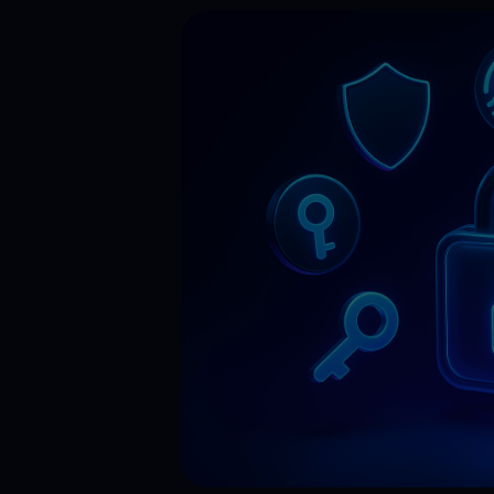
Kryptopreise
Krypto 
Verfolgen Sie Live-Kryptopreise
Lassen Sie
Get Cash
Erhalten Sie Bargeld, ohne Ihre Krypto zu verkaufen
Web3 wallet
Ihr Web3-Vermögen an einem Ort verwalten