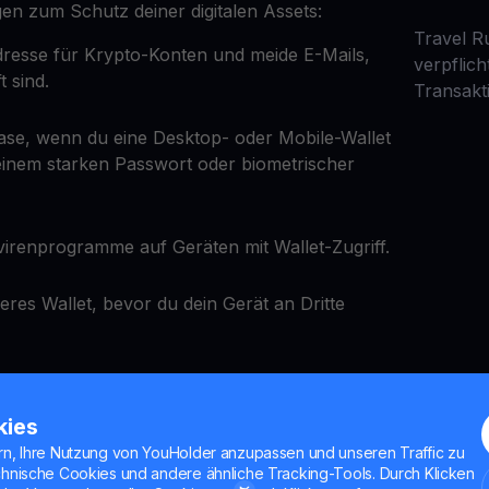
en zum Schutz deiner digitalen Assets:
Travel Ru
resse für Krypto-Konten und meide E-Mails,
verpflic
 sind.
Transakt
ase, wenn du eine Desktop- oder Mobile-Wallet
 einem starken Passwort oder biometrischer
ivirenprogramme auf Geräten mit Wallet-Zugriff.
eres Wallet, bevor du dein Gerät an Dritte
ld Wallet
kies
rn, Ihre Nutzung von YouHolder anzupassen und unseren Traffic zu
chnische Cookies und andere ähnliche Tracking-Tools. Durch Klicken
ld Wallet anstelle eines Hot Wallets. Cold