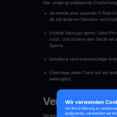
Hier einige grundlegende Empfehlung
Verwende eine separate E-Mail-Ad
die mit anderen Diensten verknüpft
Erstelle Backups deiner Seed-Phr
nutzt, und sichere dein Gerät mit
Sperre.
Installiere vertrauenswürdige Ant
Übertrage deine Coins auf ein and
weitergibst.
Verwende ein Co
Wir verwenden Coo
Um Ihre Erfahrung zu verbesse
analysieren, verwenden wir te
Verwende, wann immer möglich, ein Co