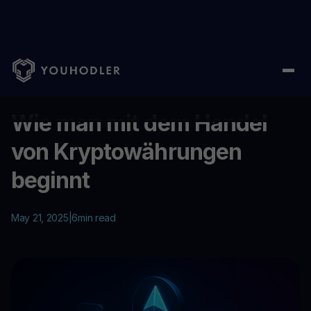
Home
/
Education
/
Wie man mit dem Handel von Kryptowährun
...
Wie man mit dem Handel
von Kryptowährungen
beginnt
May 21, 2025
|
6
min read