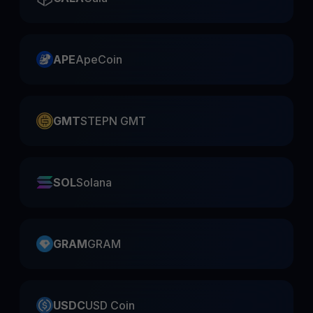
APE
ApeCoin
GMT
STEPN GMT
SOL
Solana
GRAM
GRAM
USDC
USD Coin