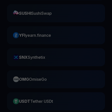
SUSHI
SushiSwap
YFI
yearn.finance
SNX
Synthetix
OMG
OmiseGo
USDT
Tether USDt