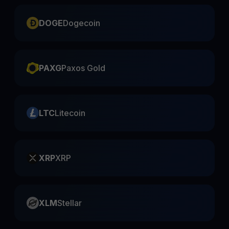
DOGE
Dogecoin
PAXG
Paxos Gold
LTC
Litecoin
XRP
XRP
XLM
Stellar