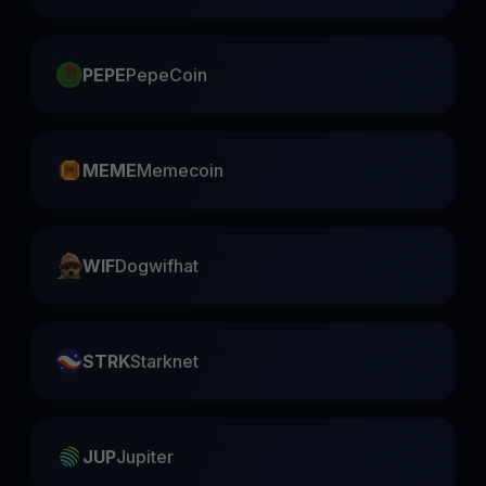
PEPE
PepeCoin
MEME
Memecoin
WIF
Dogwifhat
STRK
Starknet
JUP
Jupiter