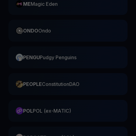
ME
Magic Eden
ONDO
Ondo
PENGU
Pudgy Penguins
PEOPLE
ConstitutionDAO
POL
POL (ex-MATIC)