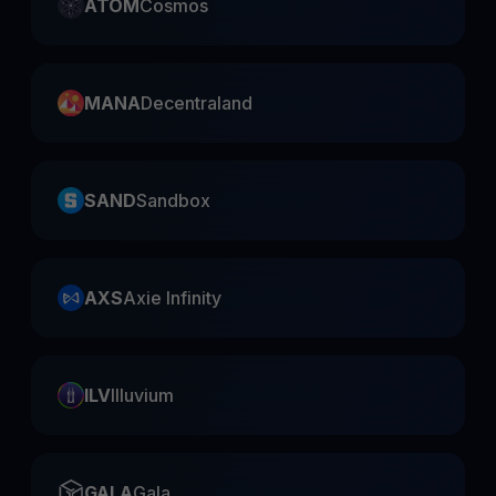
ATOM
Cosmos
MANA
Decentraland
SAND
Sandbox
AXS
Axie Infinity
ILV
Illuvium
GALA
Gala