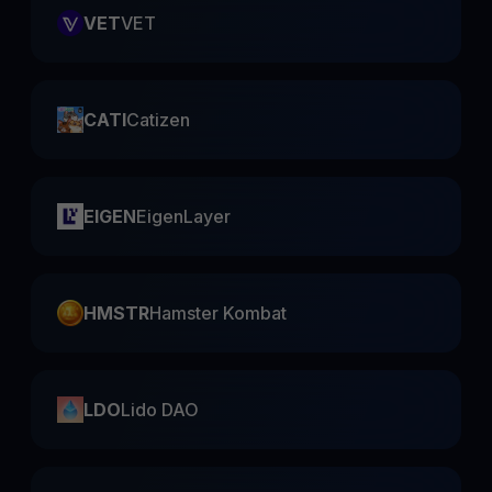
VET
VET
CATI
Catizen
EIGEN
EigenLayer
HMSTR
Hamster Kombat
LDO
Lido DAO