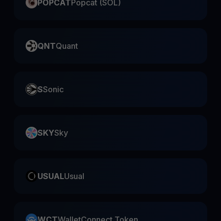
POPCAT
Popcat (SOL)
QNT
Quant
S
Sonic
SKY
Sky
USUAL
Usual
WCT
WalletConnect Token