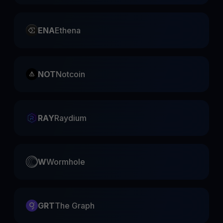
ENA
Ethena
NOT
Notcoin
RAY
Raydium
W
Wormhole
GRT
The Graph