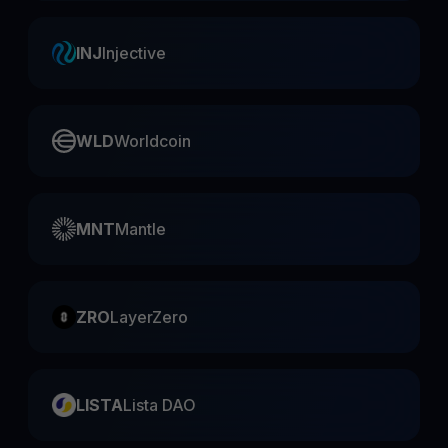
INJ
Injective
WLD
Worldcoin
MNT
Mantle
ZRO
LayerZero
LISTA
Lista DAO