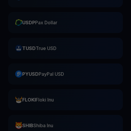
USDP
Pax Dollar
TUSD
True USD
PYUSD
PayPal USD
FLOKI
Floki Inu
SHIB
Shiba Inu