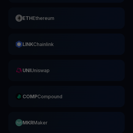
ETH
Ethereum
LINK
Chainlink
UNI
Uniswap
COMP
Compound
MKR
Maker