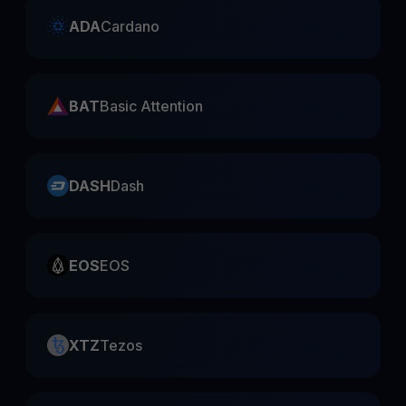
ADA
Cardano
BAT
Basic Attention
DASH
Dash
EOS
EOS
XTZ
Tezos