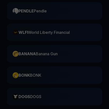
PENDLE
Pendle
WLFI
World Liberty Financial
BANANA
Banana Gun
BONK
BONK
DOGS
DOGS