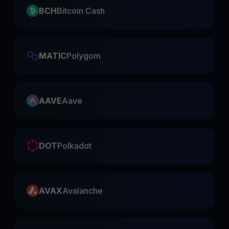
BCH
Bitcoin Cash
MATIC
Polygom
AAVE
Aave
DOT
Polkadot
AVAX
Avalanche