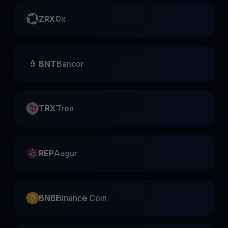
ZRX
0x
BNT
Bancor
TRX
Tron
REP
Augur
BNB
Binance Coin