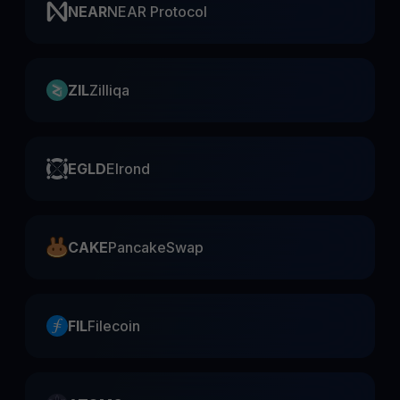
NEAR
NEAR Protocol
ZIL
Zilliqa
EGLD
Elrond
CAKE
PancakeSwap
FIL
Filecoin