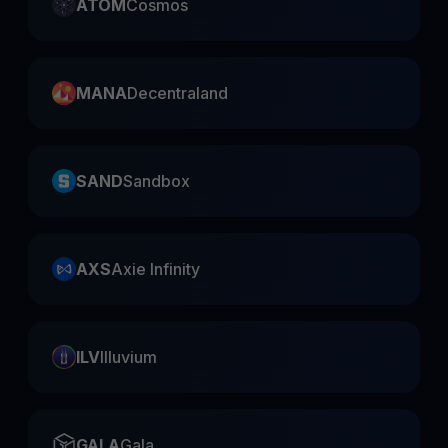
ATOM
Cosmos
MANA
Decentraland
SAND
Sandbox
AXS
Axie Infinity
ILV
Illuvium
GALA
Gala