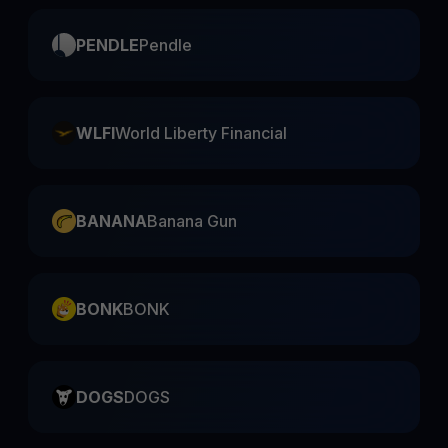
PENDLE
Pendle
WLFI
World Liberty Financial
BANANA
Banana Gun
BONK
BONK
DOGS
DOGS