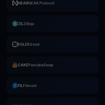
NEAR
NEAR Protocol
ZIL
Zilliqa
EGLD
Elrond
CAKE
PancakeSwap
FIL
Filecoin