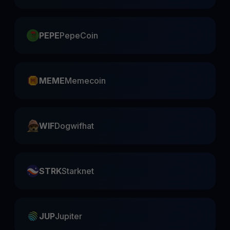
PEPE
PepeCoin
MEME
Memecoin
WIF
Dogwifhat
STRK
Starknet
JUP
Jupiter