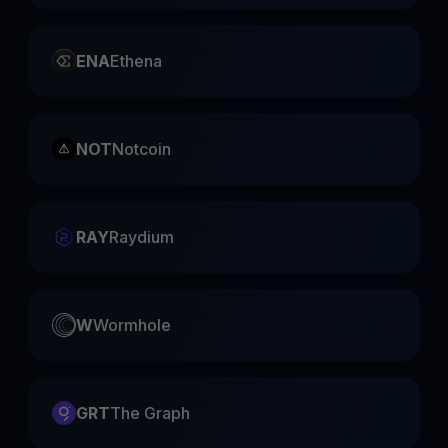
ENA
Ethena
NOT
Notcoin
RAY
Raydium
W
Wormhole
GRT
The Graph