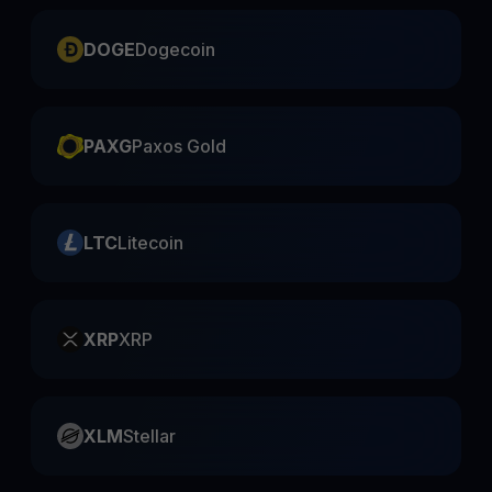
DOGE
Dogecoin
PAXG
Paxos Gold
LTC
Litecoin
XRP
XRP
XLM
Stellar