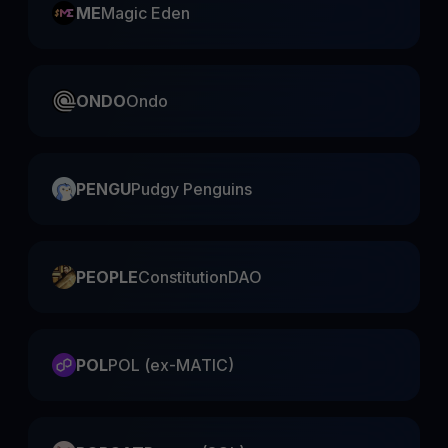
ME
Magic Eden
ONDO
Ondo
PENGU
Pudgy Penguins
PEOPLE
ConstitutionDAO
POL
POL (ex-MATIC)