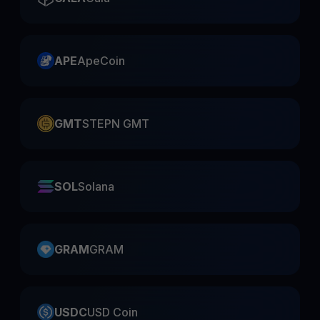
APE
ApeCoin
GMT
STEPN GMT
SOL
Solana
GRAM
GRAM
USDC
USD Coin