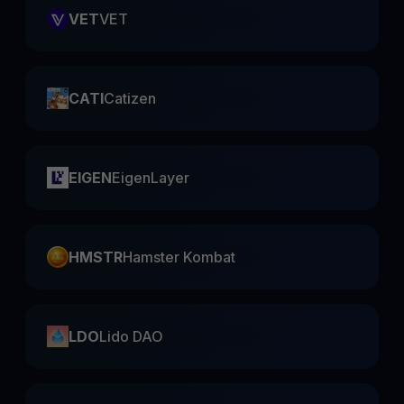
VET
VET
CATI
Catizen
EIGEN
EigenLayer
HMSTR
Hamster Kombat
LDO
Lido DAO