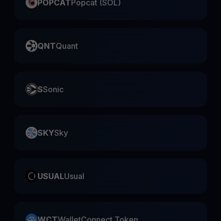
POPCAT
Popcat (SOL)
QNT
Quant
S
Sonic
SKY
Sky
USUAL
Usual
WCT
WalletConnect Token