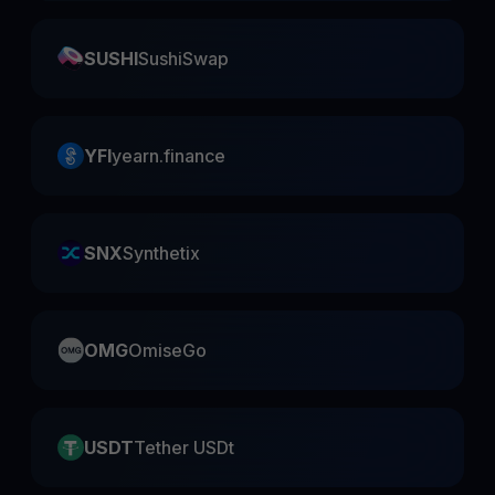
SUSHI
SushiSwap
YFI
yearn.finance
SNX
Synthetix
OMG
OmiseGo
USDT
Tether USDt