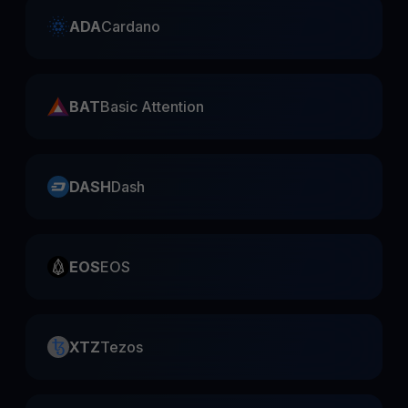
ADA
Cardano
BAT
Basic Attention
DASH
Dash
EOS
EOS
XTZ
Tezos