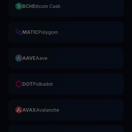
BCH
Bitcoin Cash
MATIC
Polygom
AAVE
Aave
DOT
Polkadot
AVAX
Avalanche