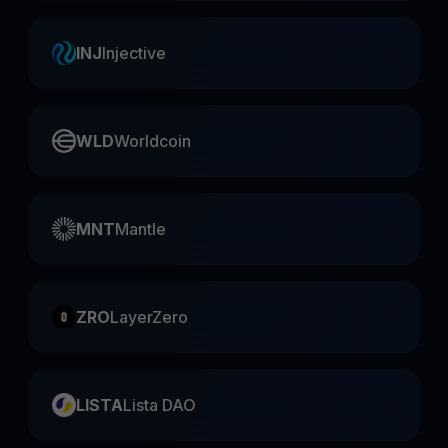
INJ
Injective
WLD
Worldcoin
MNT
Mantle
ZRO
LayerZero
LISTA
Lista DAO