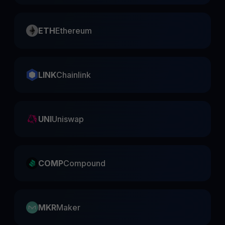
ETH
Ethereum
LINK
Chainlink
UNI
Uniswap
COMP
Compound
MKR
Maker