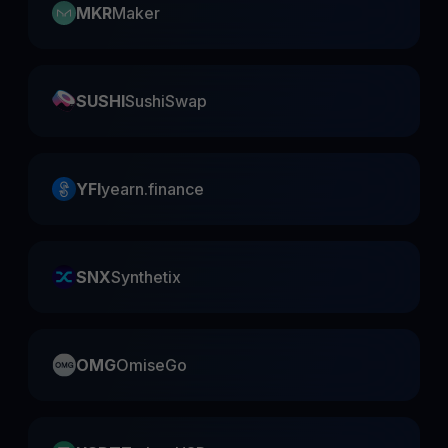
MKR
Maker
SUSHI
SushiSwap
YFI
yearn.finance
SNX
Synthetix
OMG
OmiseGo