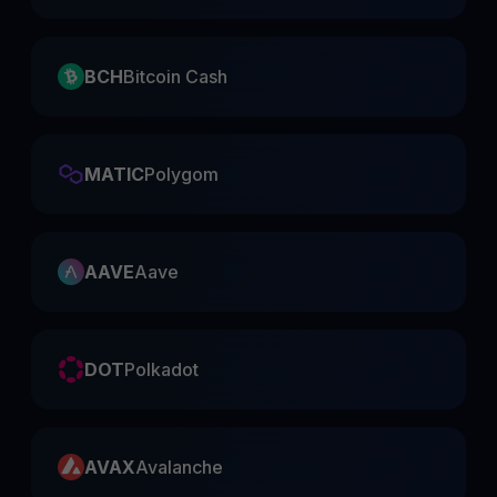
BCH
Bitcoin Cash
MATIC
Polygom
AAVE
Aave
DOT
Polkadot
AVAX
Avalanche