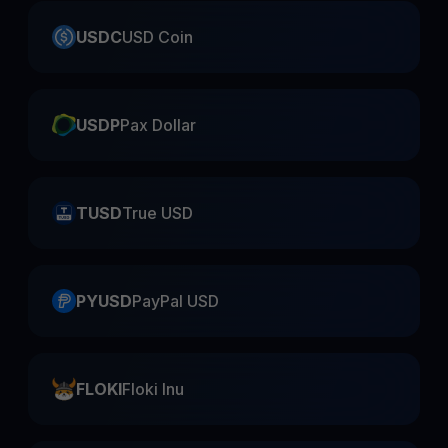
USDC
USD Coin
USDP
Pax Dollar
TUSD
True USD
PYUSD
PayPal USD
FLOKI
Floki Inu