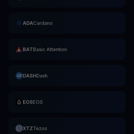
ADA
Cardano
BAT
Basic Attention
DASH
Dash
EOS
EOS
XTZ
Tezos