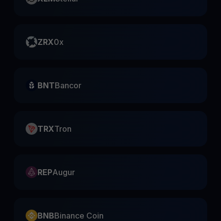
ZRX
0x
BNT
Bancor
TRX
Tron
REP
Augur
BNB
Binance Coin