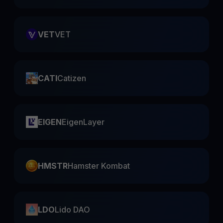
VET
VET
CATI
Catizen
EIGEN
EigenLayer
HMSTR
Hamster Kombat
LDO
Lido DAO