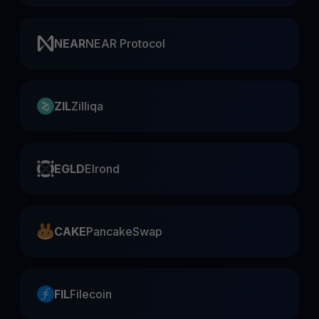
NEAR
NEAR Protocol
ZIL
Zilliqa
EGLD
Elrond
CAKE
PancakeSwap
FIL
Filecoin