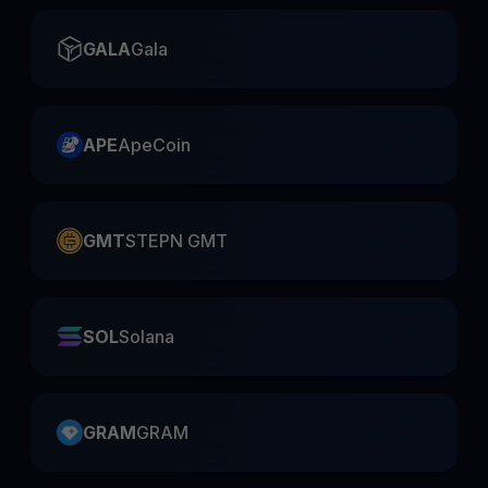
GALA
Gala
APE
ApeCoin
GMT
STEPN GMT
SOL
Solana
GRAM
GRAM