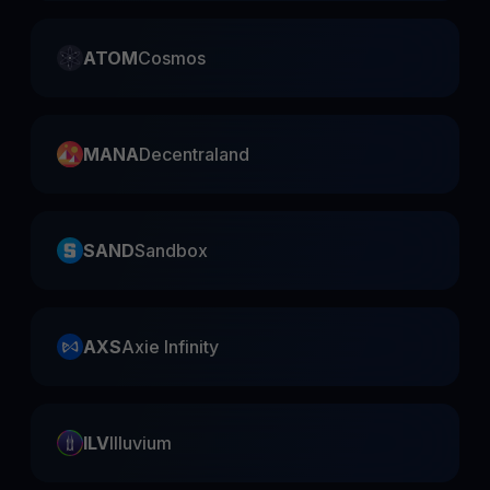
ATOM
Cosmos
MANA
Decentraland
SAND
Sandbox
AXS
Axie Infinity
ILV
Illuvium