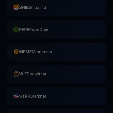
SHIB
Shiba Inu
PEPE
PepeCoin
MEME
Memecoin
WIF
Dogwifhat
STRK
Starknet