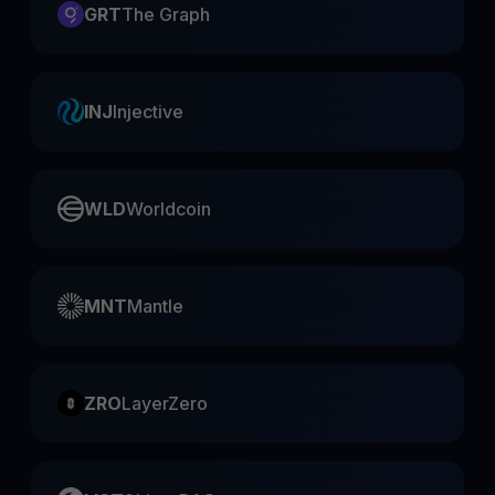
GRT
The Graph
INJ
Injective
WLD
Worldcoin
MNT
Mantle
ZRO
LayerZero