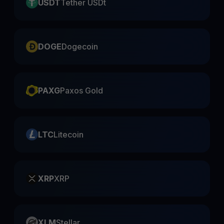
USDT
Tether USDt
DOGE
Dogecoin
PAXG
Paxos Gold
LTC
Litecoin
XRP
XRP
XLM
Stellar