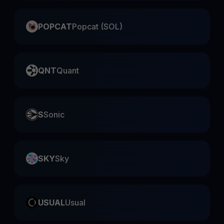
POPCAT
Popcat (SOL)
QNT
Quant
S
Sonic
SKY
Sky
USUAL
Usual