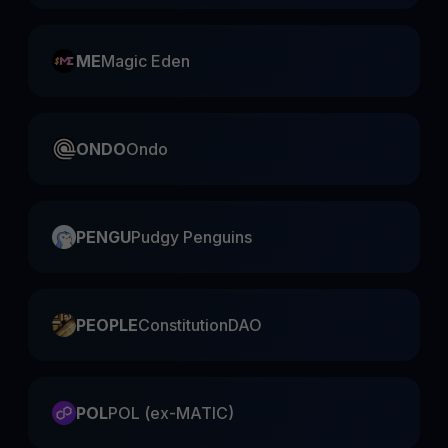
ME
Magic Eden
ONDO
Ondo
PENGU
Pudgy Penguins
PEOPLE
ConstitutionDAO
POL
POL (ex-MATIC)