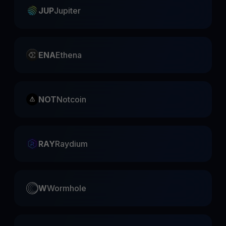
JUP
Jupiter
ENA
Ethena
NOT
Notcoin
RAY
Raydium
W
Wormhole