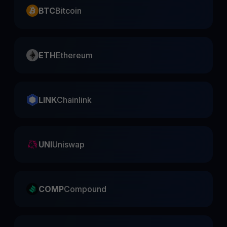
BTC
Bitcoin
ETH
Ethereum
LINK
Chainlink
UNI
Uniswap
COMP
Compound