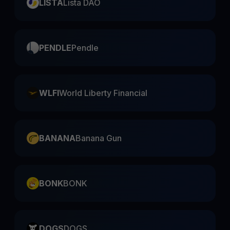
LISTA
Lista DAO
PENDLE
Pendle
WLFI
World Liberty Financial
BANANA
Banana Gun
BONK
BONK
DOGS
DOGS