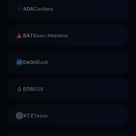
ADA
Cardano
BAT
Basic Attention
DASH
Dash
EOS
EOS
XTZ
Tezos