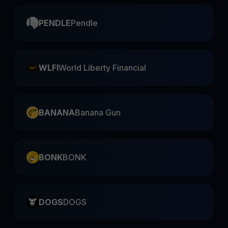
PENDLE
Pendle
WLFI
World Liberty Financial
BANANA
Banana Gun
BONK
BONK
DOGS
DOGS