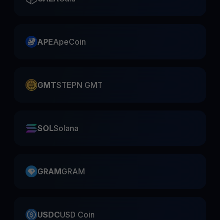
APE
ApeCoin
GMT
STEPN GMT
SOL
Solana
GRAM
GRAM
USDC
USD Coin