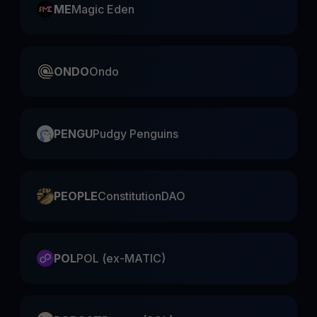
ME
Magic Eden
ONDO
Ondo
PENGU
Pudgy Penguins
PEOPLE
ConstitutionDAO
POL
POL (ex-MATIC)