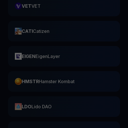
VET
VET
CATI
Catizen
EIGEN
EigenLayer
HMSTR
Hamster Kombat
LDO
Lido DAO