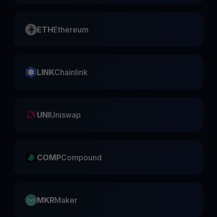
ETH
Ethereum
LINK
Chainlink
UNI
Uniswap
COMP
Compound
MKR
Maker