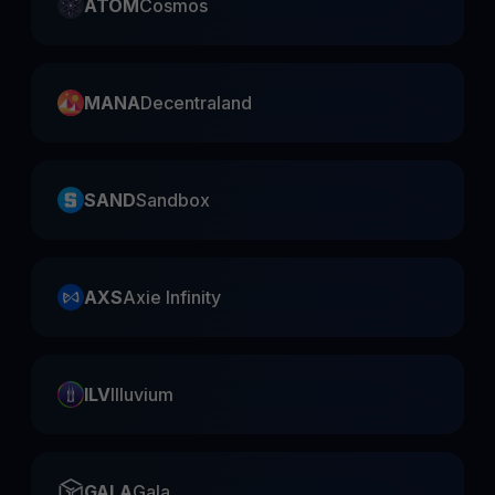
ATOM
Cosmos
MANA
Decentraland
SAND
Sandbox
AXS
Axie Infinity
ILV
Illuvium
GALA
Gala