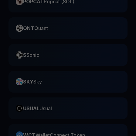
POPCAT
Popcat (SOL)
QNT
Quant
S
Sonic
SKY
Sky
USUAL
Usual
WCT
WalletConnect Token