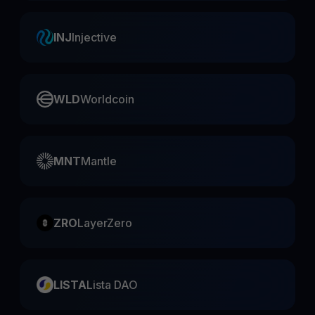
INJ
Injective
WLD
Worldcoin
MNT
Mantle
ZRO
LayerZero
LISTA
Lista DAO