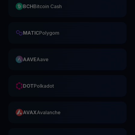
BCH
Bitcoin Cash
MATIC
Polygom
AAVE
Aave
DOT
Polkadot
AVAX
Avalanche