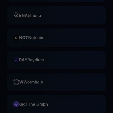
ENA
Ethena
NOT
Notcoin
RAY
Raydium
W
Wormhole
GRT
The Graph