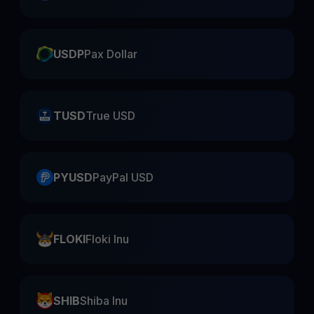
USDP
Pax Dollar
TUSD
True USD
PYUSD
PayPal USD
FLOKI
Floki Inu
SHIB
Shiba Inu