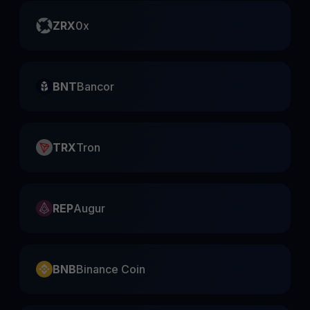
ZRX
0x
BNT
Bancor
TRX
Tron
REP
Augur
BNB
Binance Coin