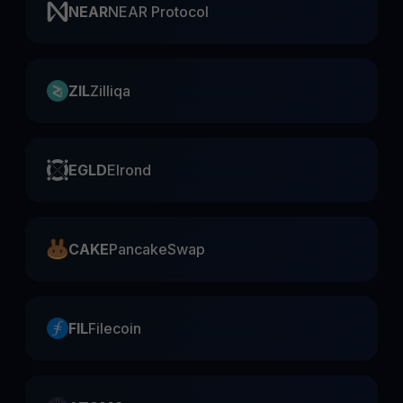
NEAR
NEAR Protocol
ZIL
Zilliqa
EGLD
Elrond
CAKE
PancakeSwap
FIL
Filecoin