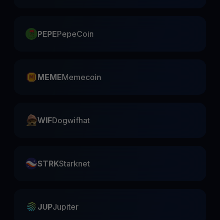
PEPE
PepeCoin
MEME
Memecoin
WIF
Dogwifhat
STRK
Starknet
JUP
Jupiter