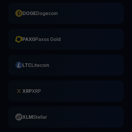
DOGE
Dogecoin
PAXG
Paxos Gold
LTC
Litecoin
XRP
XRP
XLM
Stellar