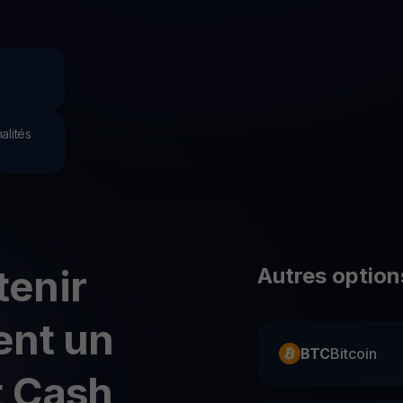
P
Ex
Youhodler App
Télécharger
Télécharge l’appli et gère ta crypto facilement
alités
enir
Autres option
ent un
BTC
Bitcoin
t Cash