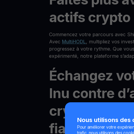
actifs crypto
Commencez votre parcours avec Shi
Avec
MultiHODL
, multipliez vos inve
progressez à votre rythme. Que vou
expérimenté, notre plateforme s’adapt
Échangez vot
Inu contre d’
cryptomonna
Nous utilisons des
fiat à faibles 
Pour améliorer votre expérien
trafic, nous utilisons des cooki