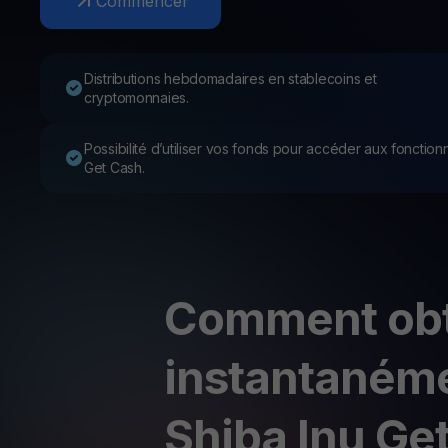
Commencer
Web3 wallet
Votre patrimoine Web3 géré en un seul endroit
Distributions hebdomadaires en stablecoins et
cryptomonnaies.
Possibilité d’utiliser vos fonds pour accéder aux fonctionn
Get Cash.
Comment obt
instantaném
Shiba Inu Ge