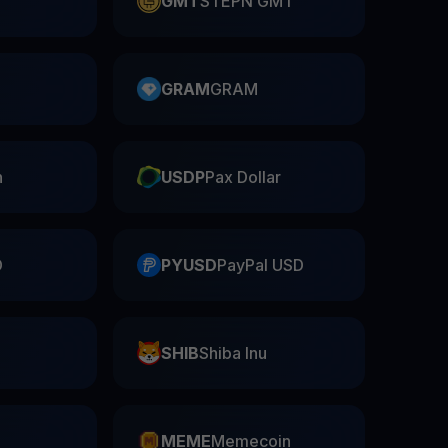
GMT
STEPN GMT
GRAM
GRAM
n
USDP
Pax Dollar
D
PYUSD
PayPal USD
SHIB
Shiba Inu
n
MEME
Memecoin