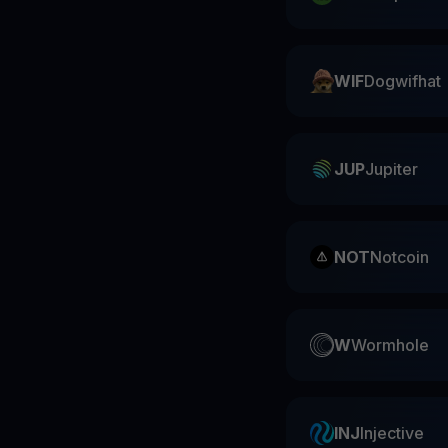
WIF
Dogwifhat
JUP
Jupiter
NOT
Notcoin
W
Wormhole
INJ
Injective