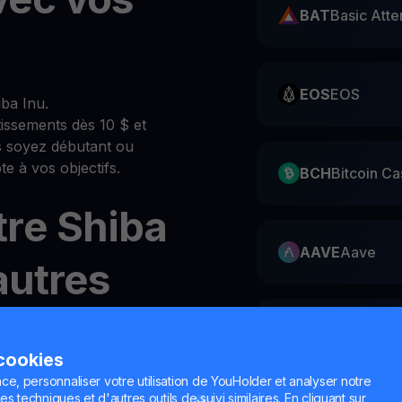
BAT
Basic Atte
EOS
EOS
ba Inu.
stissements dès 10 $ et
s soyez débutant ou
e à vos objectifs.
BCH
Bitcoin Ca
re Shiba
AAVE
Aave
autres
ies ou du
AVAX
Avalanc
 cookies
frais.
ce, personnaliser votre utilisation de YouHolder et analyser notre
es techniques et d'autres outils de suivi similaires. En cliquant sur