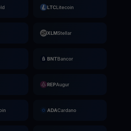
ld
LTC
Litecoin
XLM
Stellar
BNT
Bancor
REP
Augur
oin
ADA
Cardano