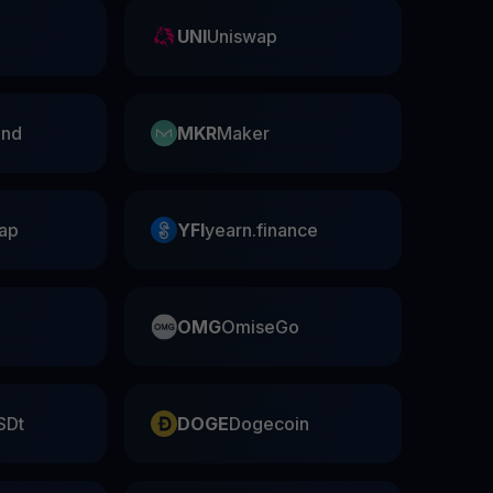
UNI
Uniswap
nd
MKR
Maker
ap
YFI
yearn.finance
OMG
OmiseGo
SDt
DOGE
Dogecoin