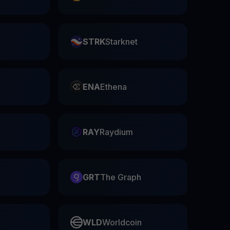
STRK
Starknet
ENA
Ethena
RAY
Raydium
GRT
The Graph
WLD
Worldcoin