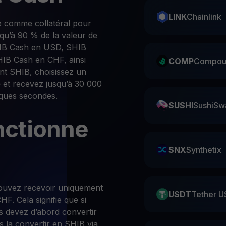
LINK
Chainlink
e comme collatéral pour
squ’à 90 % de la valeur de
HIB Cash en USD, SHIB
IB Cash en CHF, ainsi
COMP
Compou
nt SHIB, choisissez un
 et recevez jusqu’à 30 000
lques secondes.
SUSHI
SushiSw
ctionne
SNX
Synthetix
pouvez recevoir uniquement
USDT
Tether U
. Cela signifie que si
s devez d’abord convertir
is la convertir en SHIB via