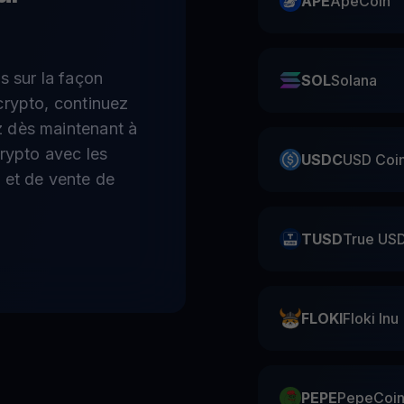
APE
ApeCoin
s sur la façon
SOL
Solana
crypto, continuez
 dès maintenant à
crypto avec les
USDC
USD Coi
 et de vente de
TUSD
True US
FLOKI
Floki Inu
PEPE
PepeCoi