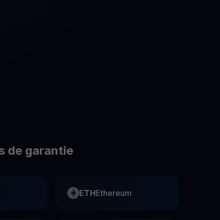
romotions
plorez les derniers concours et promotions
s de garantie
ETH
Ethereum