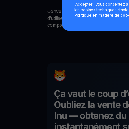
'Accepter', vous consentez à l'
les cookies techniques strict
Convertir entre crypto et fiat est simp
Politique en matière de coo
d’utiliser l’option "Convert" dans n’i
compte.
Ça vaut le coup d’
Oubliez la vente 
Inu
— obtenez du 
instantanément s