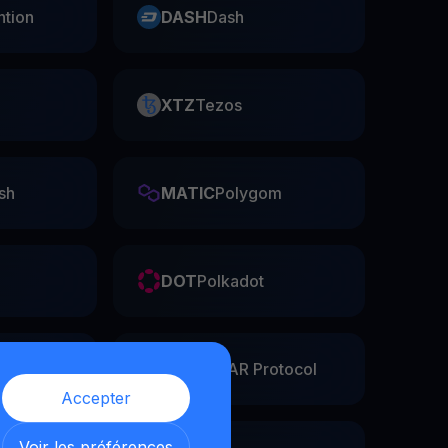
ntion
DASH
Dash
XTZ
Tezos
sh
MATIC
Polygom
DOT
Polkadot
he
NEAR
NEAR Protocol
Accepter
Voir les préférences