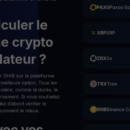
PAXG
Paxos Go
uler le
XRP
XRP
e crypto
lateur ?
ZRX
0x
ur SHIB sur la plateforme
 meilleure option. Tous les
TRX
Tron
ulaire, comme la durée, le
ursement. Si vous souhaitez
ez d’abord vérifier le
BNB
Binance C
convient le mieux.
vec vos