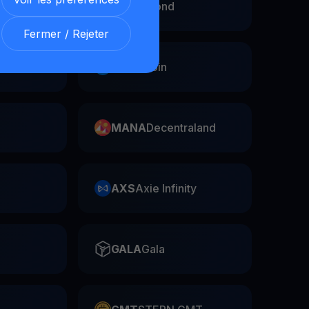
EGLD
Elrond
Fermer / Rejeter
Swap
FIL
Filecoin
MANA
Decentraland
AXS
Axie Infinity
GALA
Gala