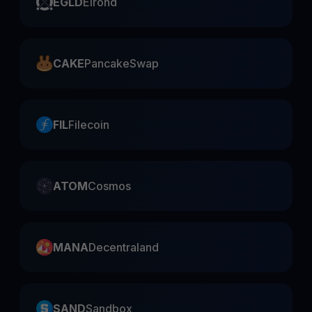
EGLD
Elrond
CAKE
PancakeSwap
FIL
Filecoin
ATOM
Cosmos
MANA
Decentraland
SAND
Sandbox