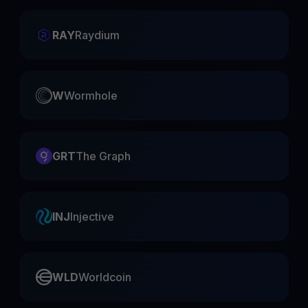
RAY
Raydium
W
Wormhole
GRT
The Graph
INJ
Injective
WLD
Worldcoin