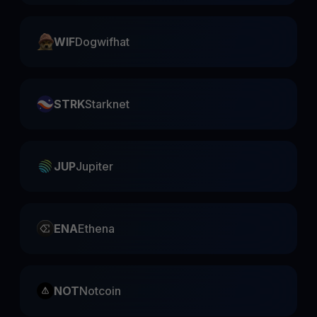
WIF
Dogwifhat
STRK
Starknet
JUP
Jupiter
ENA
Ethena
NOT
Notcoin