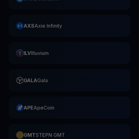
AXS
Axie Infinity
ILV
Illuvium
GALA
Gala
APE
ApeCoin
GMT
STEPN GMT