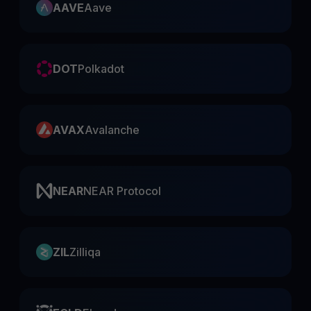
AAVE
Aave
DOT
Polkadot
AVAX
Avalanche
NEAR
NEAR Protocol
ZIL
Zilliqa