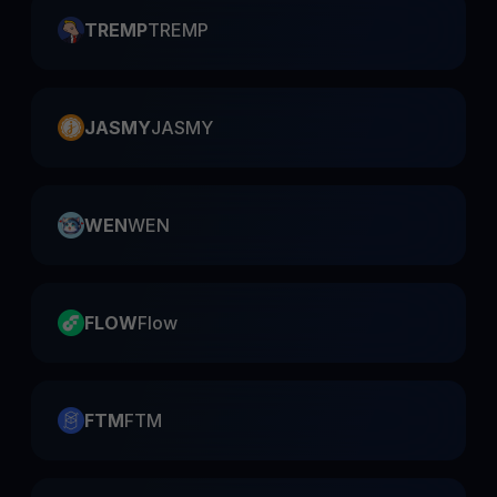
TREMP
TREMP
JASMY
JASMY
WEN
WEN
FLOW
Flow
FTM
FTM