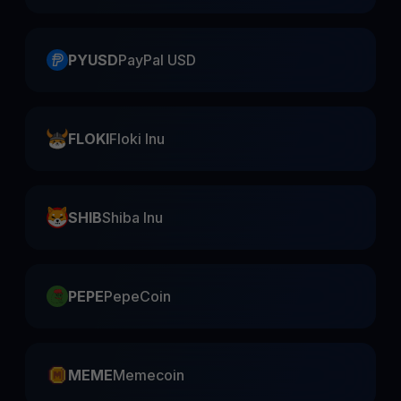
PYUSD
PayPal USD
FLOKI
Floki Inu
SHIB
Shiba Inu
PEPE
PepeCoin
MEME
Memecoin