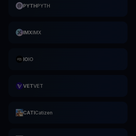
PYTH
PYTH
IMX
IMX
IO
IO
VET
VET
CATI
Catizen