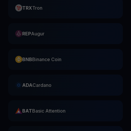
TRX
Tron
REP
Augur
BNB
Binance Coin
ADA
Cardano
BAT
Basic Attention