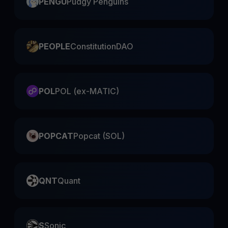
PENGU
Pudgy Penguins
PEOPLE
ConstitutionDAO
POL
POL (ex-MATIC)
POPCAT
Popcat (SOL)
QNT
Quant
S
Sonic