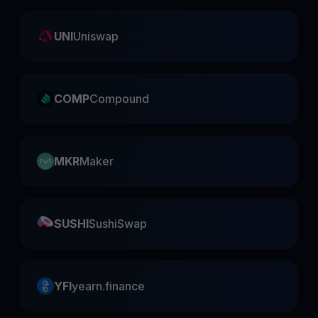
UNI
Uniswap
COMP
Compound
MKR
Maker
SUSHI
SushiSwap
YFI
yearn.finance