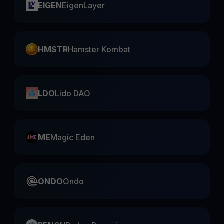
EIGEN
EigenLayer
HMSTR
Hamster Kombat
LDO
Lido DAO
ME
Magic Eden
ONDO
Ondo