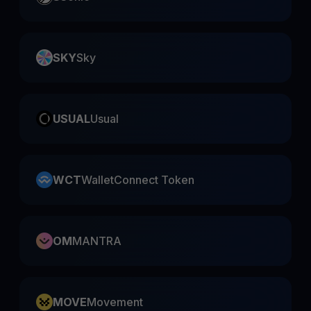
SKY
Sky
USUAL
Usual
WCT
WalletConnect Token
OM
MANTRA
MOVE
Movement