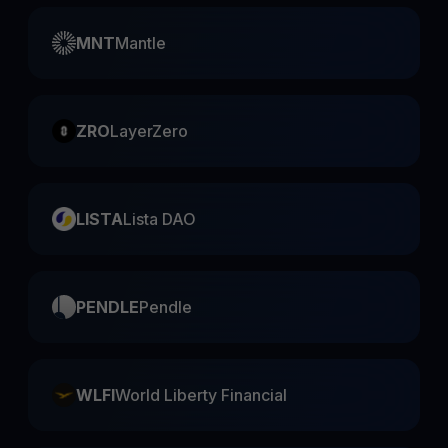
MNT
Mantle
ZRO
LayerZero
LISTA
Lista DAO
PENDLE
Pendle
WLFI
World Liberty Financial