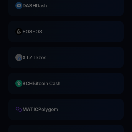
DASH
Dash
EOS
EOS
XTZ
Tezos
BCH
Bitcoin Cash
MATIC
Polygom