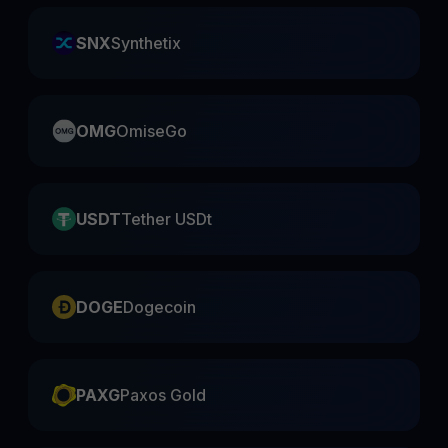
SNX
Synthetix
OMG
OmiseGo
USDT
Tether USDt
DOGE
Dogecoin
PAXG
Paxos Gold