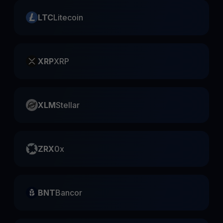
LTC
Litecoin
XRP
XRP
XLM
Stellar
ZRX
0x
BNT
Bancor