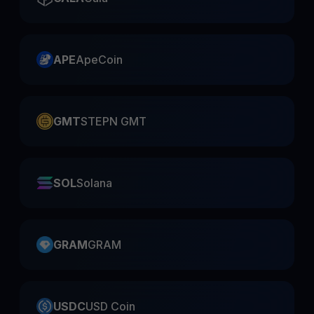
APE
ApeCoin
GMT
STEPN GMT
SOL
Solana
GRAM
GRAM
USDC
USD Coin