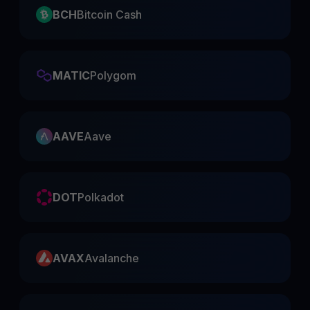
BCH
Bitcoin Cash
MATIC
Polygom
AAVE
Aave
DOT
Polkadot
AVAX
Avalanche