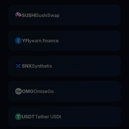
SUSHI
SushiSwap
YFI
yearn.finance
SNX
Synthetix
OMG
OmiseGo
USDT
Tether USDt