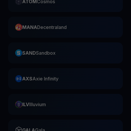
ATOM
Cosmos
MANA
Decentraland
SAND
Sandbox
AXS
Axie Infinity
ILV
Illuvium
GALA
Gala