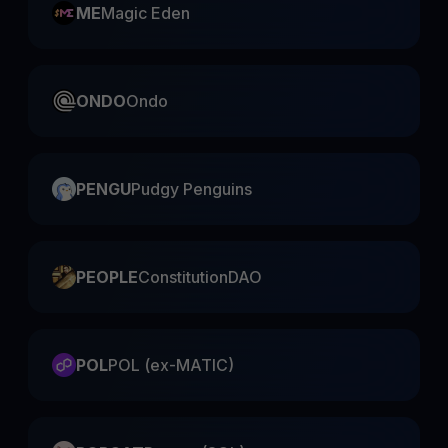
ME
Magic Eden
ONDO
Ondo
PENGU
Pudgy Penguins
PEOPLE
ConstitutionDAO
POL
POL (ex-MATIC)