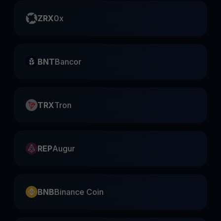
ZRX
0x
BNT
Bancor
TRX
Tron
REP
Augur
BNB
Binance Coin