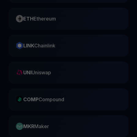
ETH
Ethereum
LINK
Chainlink
UNI
Uniswap
COMP
Compound
MKR
Maker