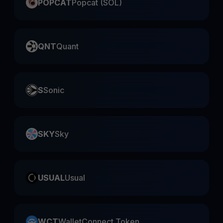
POPCAT
Popcat (SOL)
QNT
Quant
S
Sonic
SKY
Sky
USUAL
Usual
WCT
WalletConnect Token