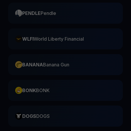
PENDLE
Pendle
WLFI
World Liberty Financial
BANANA
Banana Gun
BONK
BONK
DOGS
DOGS