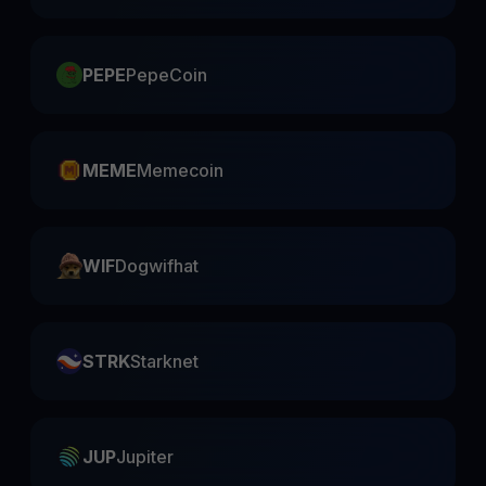
PEPE
PepeCoin
MEME
Memecoin
WIF
Dogwifhat
STRK
Starknet
JUP
Jupiter