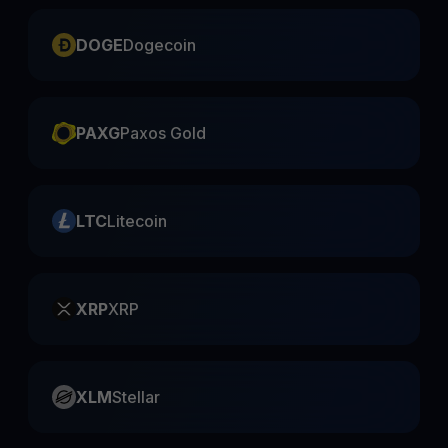
DOGE
Dogecoin
PAXG
Paxos Gold
LTC
Litecoin
XRP
XRP
XLM
Stellar