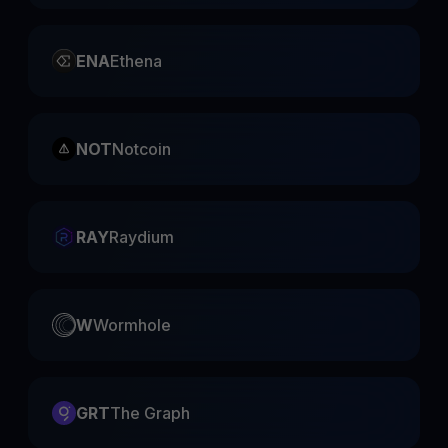
ENA
Ethena
NOT
Notcoin
RAY
Raydium
W
Wormhole
GRT
The Graph