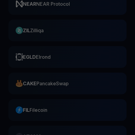
NEAR
NEAR Protocol
ZIL
Zilliqa
EGLD
Elrond
CAKE
PancakeSwap
FIL
Filecoin