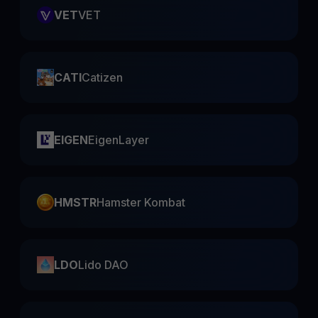
VET
VET
CATI
Catizen
EIGEN
EigenLayer
HMSTR
Hamster Kombat
LDO
Lido DAO