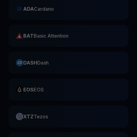
ADA
Cardano
BAT
Basic Attention
DASH
Dash
EOS
EOS
XTZ
Tezos