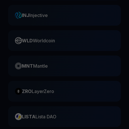
INJ
Injective
WLD
Worldcoin
MNT
Mantle
ZRO
LayerZero
LISTA
Lista DAO