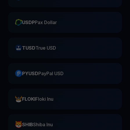
USDP
Pax Dollar
TUSD
True USD
PYUSD
PayPal USD
FLOKI
Floki Inu
SHIB
Shiba Inu