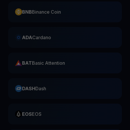
BNB
Binance Coin
ADA
Cardano
BAT
Basic Attention
DASH
Dash
EOS
EOS