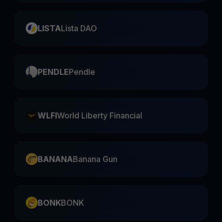
LISTA
Lista DAO
PENDLE
Pendle
WLFI
World Liberty Financial
BANANA
Banana Gun
BONK
BONK