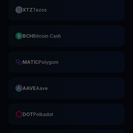
XTZ
Tezos
BCH
Bitcoin Cash
MATIC
Polygom
AAVE
Aave
DOT
Polkadot