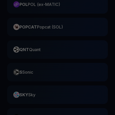
POL
POL (ex-MATIC)
POPCAT
Popcat (SOL)
QNT
Quant
S
Sonic
SKY
Sky