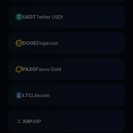
USDT
Tether USDt
DOGE
Dogecoin
PAXG
Paxos Gold
LTC
Litecoin
XRP
XRP