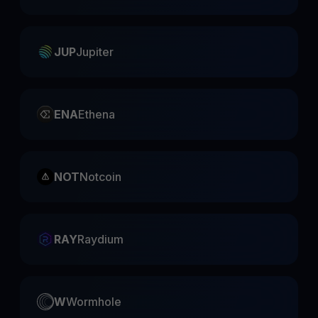
JUP
Jupiter
ENA
Ethena
NOT
Notcoin
RAY
Raydium
W
Wormhole