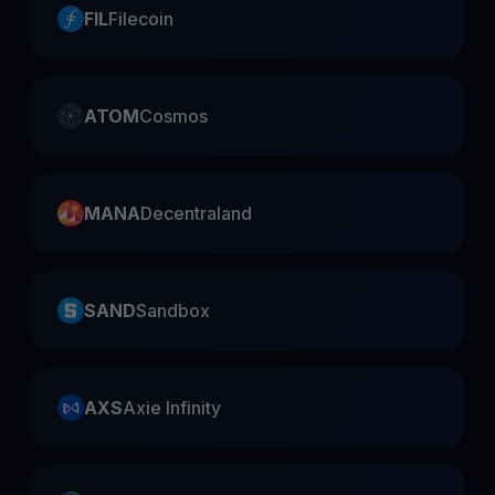
FIL
Filecoin
ATOM
Cosmos
MANA
Decentraland
SAND
Sandbox
AXS
Axie Infinity