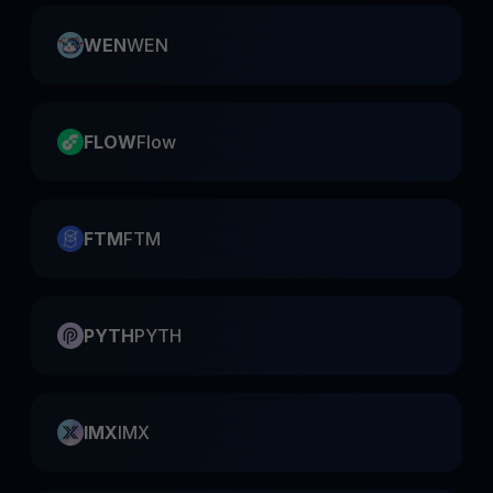
WEN
WEN
FLOW
Flow
FTM
FTM
PYTH
PYTH
IMX
IMX