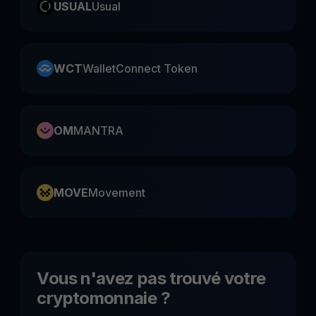
USUAL
Usual
WCT
WalletConnect Token
OM
MANTRA
MOVE
Movement
Vous n'avez pas trouvé votre
cryptomonnaie ?