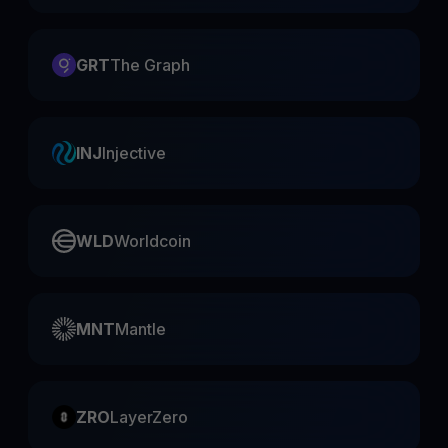
GRT
The Graph
INJ
Injective
WLD
Worldcoin
MNT
Mantle
ZRO
LayerZero