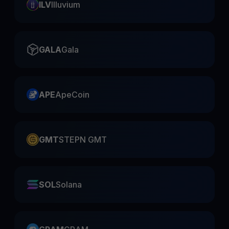
ILV
Illuvium
GALA
Gala
APE
ApeCoin
GMT
STEPN GMT
SOL
Solana