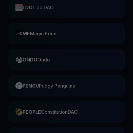
LDO
Lido DAO
ME
Magic Eden
ONDO
Ondo
PENGU
Pudgy Penguins
PEOPLE
ConstitutionDAO