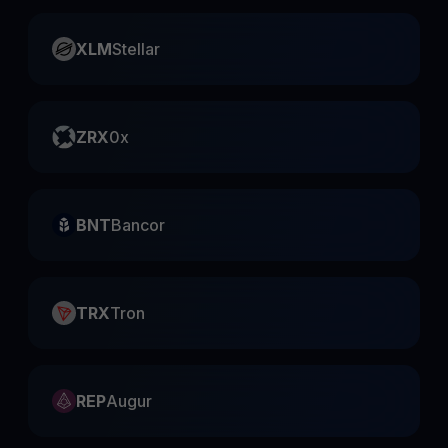
XLM
Stellar
ZRX
0x
BNT
Bancor
TRX
Tron
REP
Augur