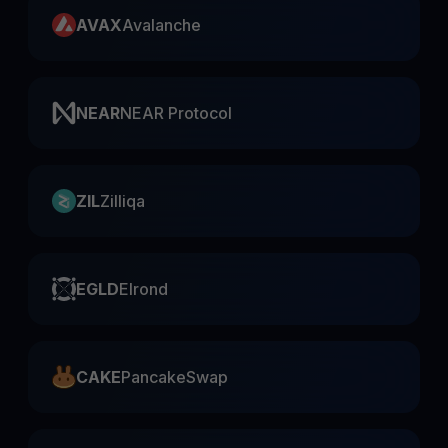
AVAX
Avalanche
NEAR
NEAR Protocol
ZIL
Zilliqa
EGLD
Elrond
CAKE
PancakeSwap