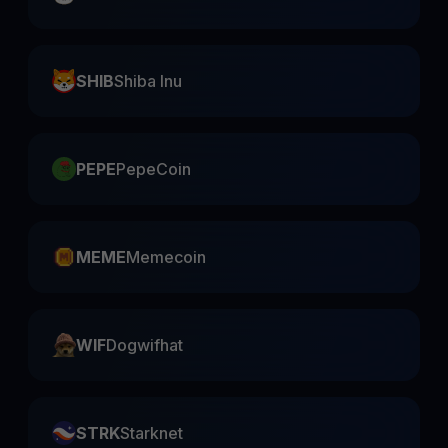
SHIB
Shiba Inu
PEPE
PepeCoin
MEME
Memecoin
WIF
Dogwifhat
STRK
Starknet