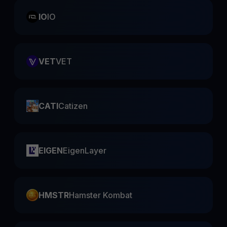
IO
IO
VET
VET
CATI
Catizen
EIGEN
EigenLayer
HMSTR
Hamster Kombat