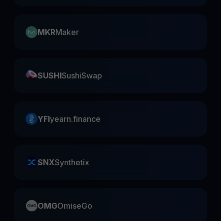
MKR
Maker
SUSHI
SushiSwap
YFI
yearn.finance
SNX
Synthetix
OMG
OmiseGo