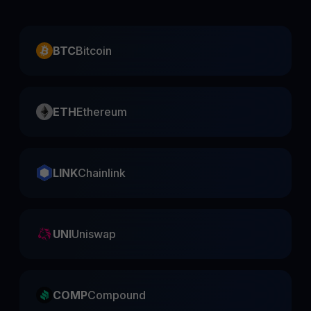
BTC
Bitcoin
ETH
Ethereum
LINK
Chainlink
UNI
Uniswap
COMP
Compound