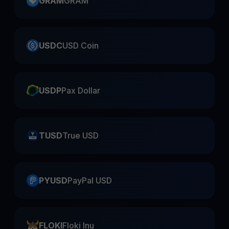
GRAM
GRAM
USDC
USD Coin
USDP
Pax Dollar
TUSD
True USD
PYUSD
PayPal USD
FLOKI
Floki Inu