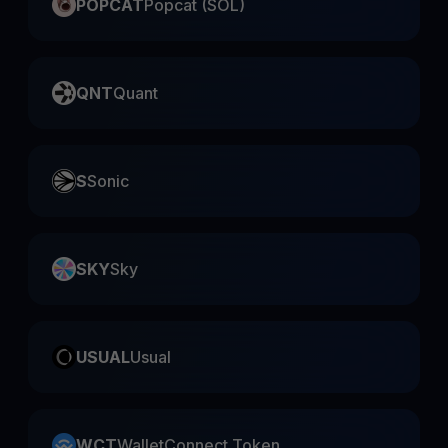
POPCAT
Popcat (SOL)
QNT
Quant
S
Sonic
SKY
Sky
USUAL
Usual
WCT
WalletConnect Token