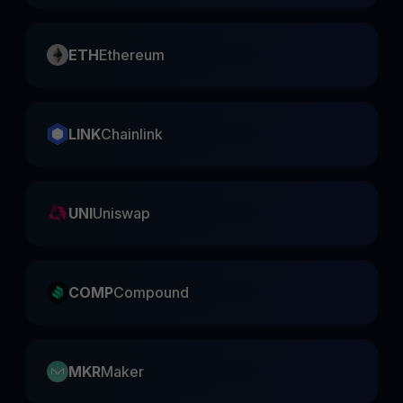
ETH
Ethereum
LINK
Chainlink
UNI
Uniswap
COMP
Compound
MKR
Maker