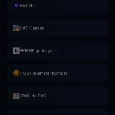
VET
VET
CATI
Catizen
EIGEN
EigenLayer
HMSTR
Hamster Kombat
LDO
Lido DAO