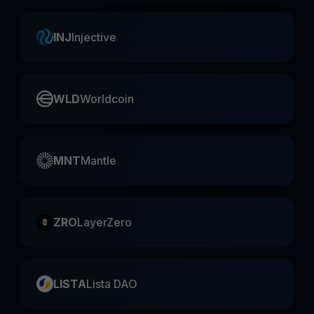
INJ
Injective
WLD
Worldcoin
MNT
Mantle
ZRO
LayerZero
LISTA
Lista DAO