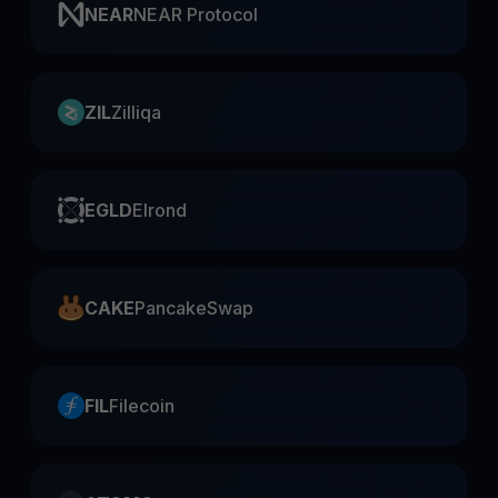
NEAR
NEAR Protocol
ZIL
Zilliqa
EGLD
Elrond
CAKE
PancakeSwap
FIL
Filecoin