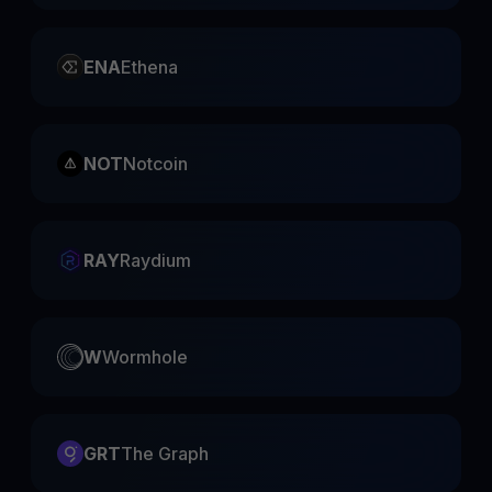
ENA
Ethena
NOT
Notcoin
RAY
Raydium
W
Wormhole
GRT
The Graph