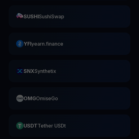
SUSHI
SushiSwap
YFI
yearn.finance
SNX
Synthetix
OMG
OmiseGo
USDT
Tether USDt