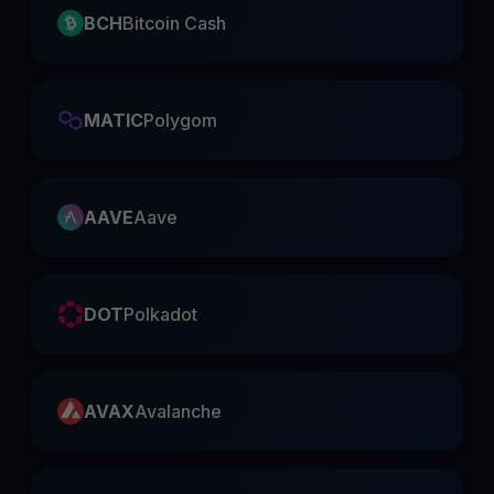
BCH
Bitcoin Cash
MATIC
Polygom
AAVE
Aave
DOT
Polkadot
AVAX
Avalanche