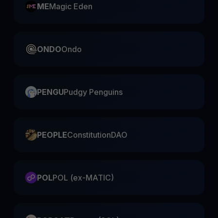
ME
Magic Eden
ONDO
Ondo
PENGU
Pudgy Penguins
PEOPLE
ConstitutionDAO
POL
POL (ex-MATIC)