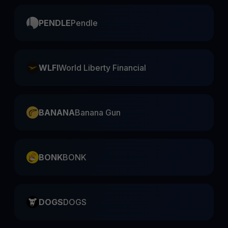
PENDLE
Pendle
WLFI
World Liberty Financial
BANANA
Banana Gun
BONK
BONK
DOGS
DOGS