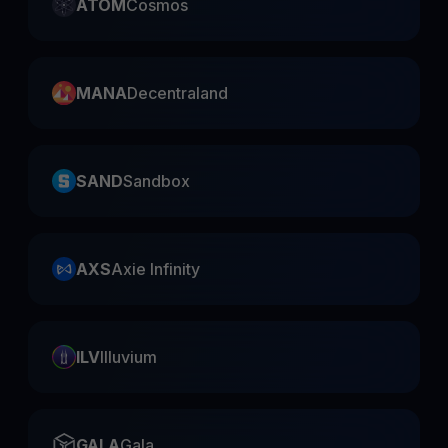
ATOM
Cosmos
MANA
Decentraland
SAND
Sandbox
AXS
Axie Infinity
ILV
Illuvium
GALA
Gala