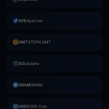
APE
ApeCoin
GMT
STEPN GMT
SOL
Solana
GRAM
GRAM
USDC
USD Coin