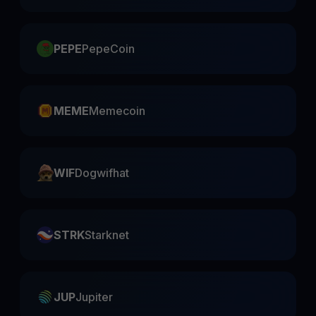
PEPE
PepeCoin
MEME
Memecoin
WIF
Dogwifhat
STRK
Starknet
JUP
Jupiter