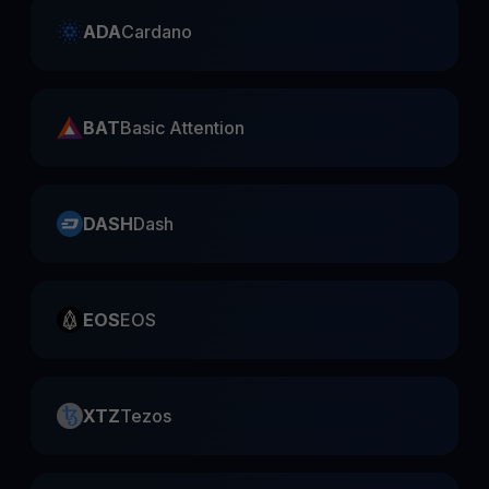
ADA
Cardano
BAT
Basic Attention
DASH
Dash
EOS
EOS
XTZ
Tezos