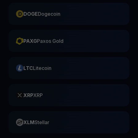
DOGE
Dogecoin
PAXG
Paxos Gold
LTC
Litecoin
XRP
XRP
XLM
Stellar