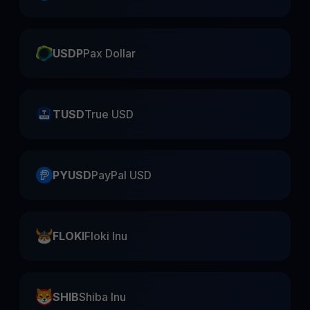
USDP
Pax Dollar
TUSD
True USD
PYUSD
PayPal USD
FLOKI
Floki Inu
SHIB
Shiba Inu