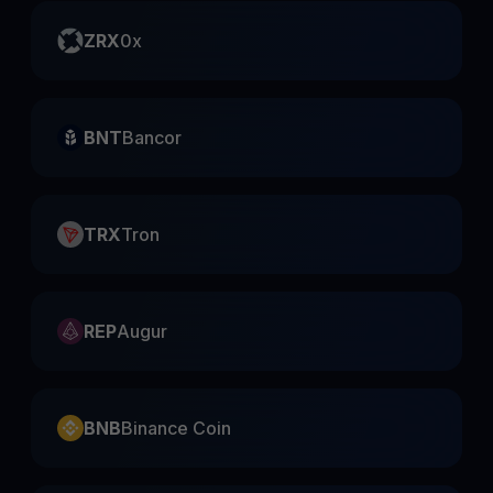
ZRX
0x
BNT
Bancor
TRX
Tron
REP
Augur
BNB
Binance Coin