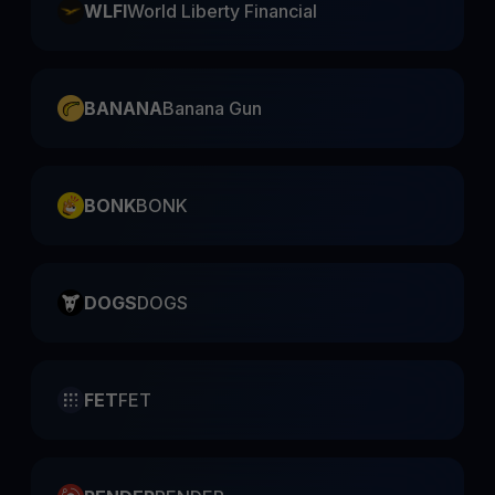
WLFI
World Liberty Financial
BANANA
Banana Gun
BONK
BONK
DOGS
DOGS
FET
FET