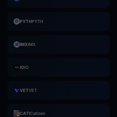
PYTH
PYTH
IMX
IMX
IO
IO
VET
VET
CATI
Catizen