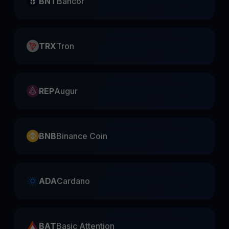
BNT
Bancor
TRX
Tron
REP
Augur
BNB
Binance Coin
ADA
Cardano
BAT
Basic Attention