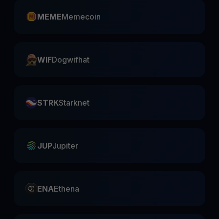
MEME
Memecoin
WIF
Dogwifhat
STRK
Starknet
JUP
Jupiter
ENA
Ethena