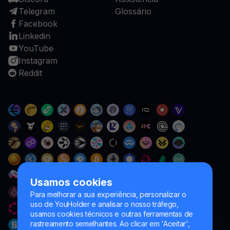
Telegram
Glossário
Facebook
Linkedin
YouTube
Instagram
Reddit
Usamos cookies
Para melhorar a sua experiência, personalizar o
uso de YouHolder e analisar o nosso tráfego,
usamos cookies técnicos e outras ferramentas de
rastreamento semelhantes. Ao clicar em 'Aceitar',