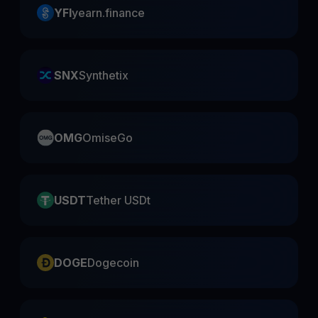
YFI
yearn.finance
SNX
Synthetix
OMG
OmiseGo
USDT
Tether USDt
DOGE
Dogecoin