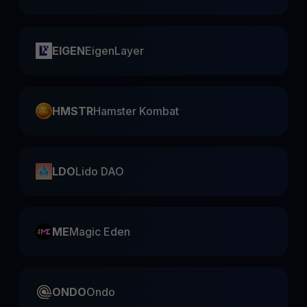
EIGEN
EigenLayer
HMSTR
Hamster Kombat
LDO
Lido DAO
ME
Magic Eden
ONDO
Ondo