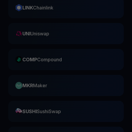
LINK
Chainlink
UNI
Uniswap
COMP
Compound
MKR
Maker
SUSHI
SushiSwap