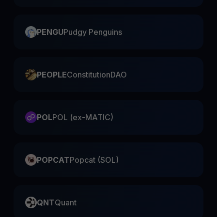
PENGU
Pudgy Penguins
PEOPLE
ConstitutionDAO
POL
POL (ex-MATIC)
POPCAT
Popcat (SOL)
QNT
Quant