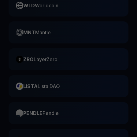
WLD
Worldcoin
MNT
Mantle
ZRO
LayerZero
LISTA
Lista DAO
PENDLE
Pendle