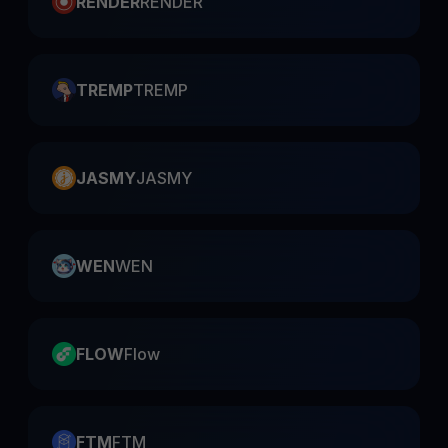
RENDER
RENDER
TREMP
TREMP
JASMY
JASMY
WEN
WEN
FLOW
Flow
FTM
FTM