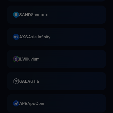
SAND
Sandbox
AXS
Axie Infinity
ILV
Illuvium
GALA
Gala
APE
ApeCoin