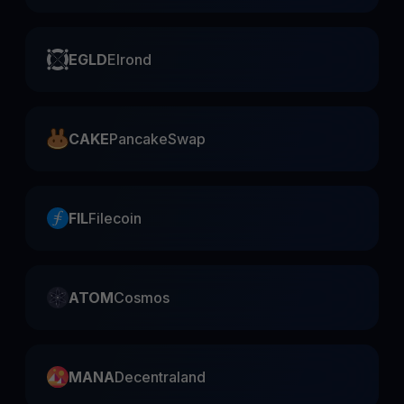
EGLD
Elrond
CAKE
PancakeSwap
FIL
Filecoin
ATOM
Cosmos
MANA
Decentraland