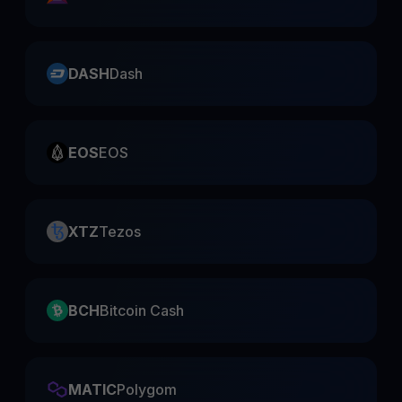
DASH
Dash
EOS
EOS
XTZ
Tezos
BCH
Bitcoin Cash
MATIC
Polygom