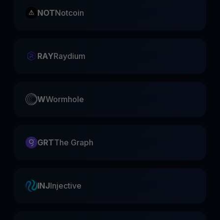
NOT
Notcoin
RAY
Raydium
W
Wormhole
GRT
The Graph
INJ
Injective