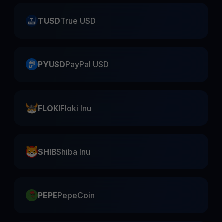
TUSD
True USD
PYUSD
PayPal USD
FLOKI
Floki Inu
SHIB
Shiba Inu
PEPE
PepeCoin