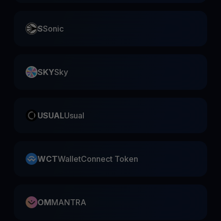
S
Sonic
SKY
Sky
USUAL
Usual
WCT
WalletConnect Token
OM
MANTRA