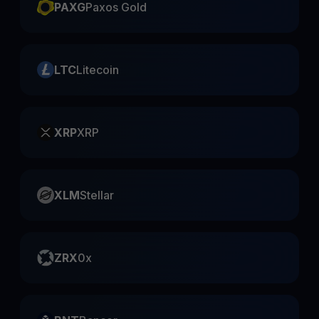
PAXG
Paxos Gold
LTC
Litecoin
XRP
XRP
XLM
Stellar
ZRX
0x