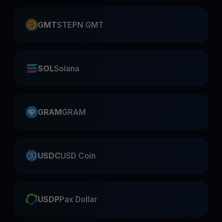
GMT
STEPN GMT
SOL
Solana
GRAM
GRAM
USDC
USD Coin
USDP
Pax Dollar