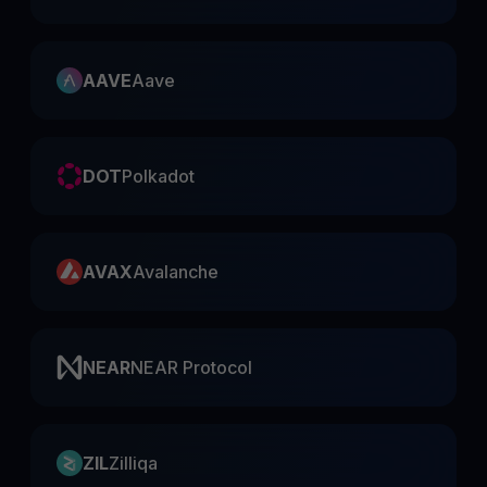
AAVE
Aave
DOT
Polkadot
AVAX
Avalanche
NEAR
NEAR Protocol
ZIL
Zilliqa