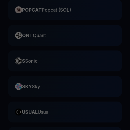
POPCAT
Popcat (SOL)
QNT
Quant
S
Sonic
SKY
Sky
USUAL
Usual