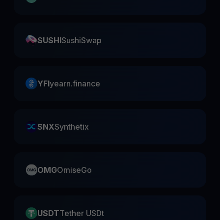
SUSHI
SushiSwap
YFI
yearn.finance
SNX
Synthetix
OMG
OmiseGo
USDT
Tether USDt