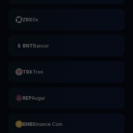
ZRX
0x
BNT
Bancor
TRX
Tron
REP
Augur
BNB
Binance Coin