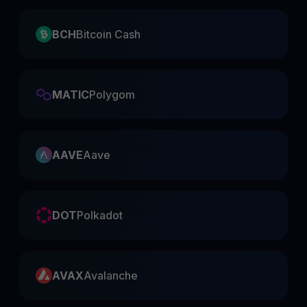
BCH
Bitcoin Cash
MATIC
Polygom
AAVE
Aave
DOT
Polkadot
AVAX
Avalanche