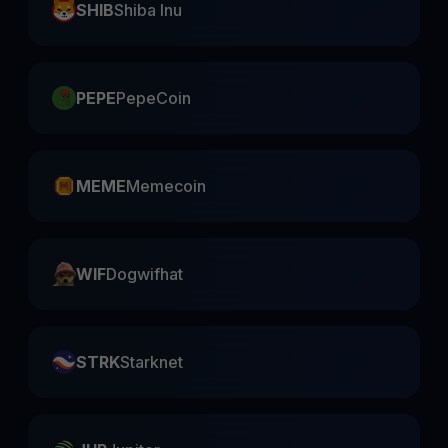
SHIB
Shiba Inu
PEPE
PepeCoin
MEME
Memecoin
WIF
Dogwifhat
STRK
Starknet