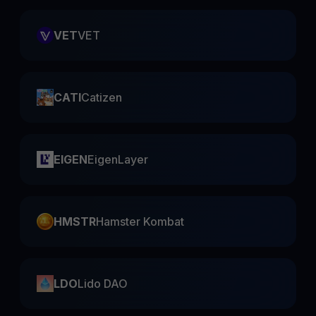
VET
VET
CATI
Catizen
EIGEN
EigenLayer
HMSTR
Hamster Kombat
LDO
Lido DAO