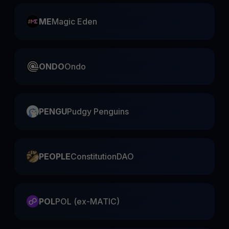
ME
Magic Eden
ONDO
Ondo
PENGU
Pudgy Penguins
PEOPLE
ConstitutionDAO
POL
POL (ex-MATIC)