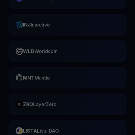
INJ
Injective
WLD
Worldcoin
MNT
Mantle
ZRO
LayerZero
LISTA
Lista DAO