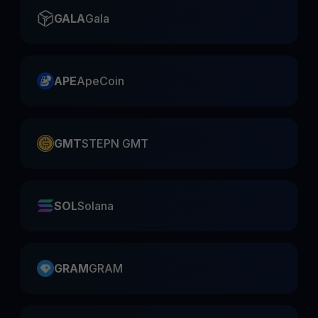
GALA
Gala
APE
ApeCoin
GMT
STEPN GMT
SOL
Solana
GRAM
GRAM