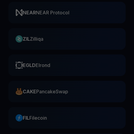
NEAR
NEAR Protocol
ZIL
Zilliqa
EGLD
Elrond
CAKE
PancakeSwap
FIL
Filecoin