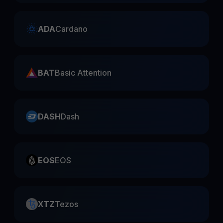
ADA
Cardano
BAT
Basic Attention
DASH
Dash
EOS
EOS
XTZ
Tezos