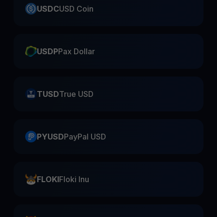
USDC
USD Coin
USDP
Pax Dollar
TUSD
True USD
PYUSD
PayPal USD
FLOKI
Floki Inu