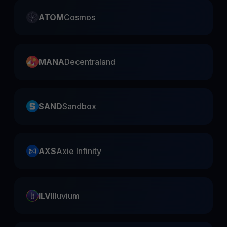
ATOM
Cosmos
MANA
Decentraland
SAND
Sandbox
AXS
Axie Infinity
ILV
Illuvium