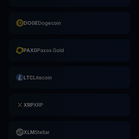
DOGE
Dogecoin
PAXG
Paxos Gold
LTC
Litecoin
XRP
XRP
XLM
Stellar