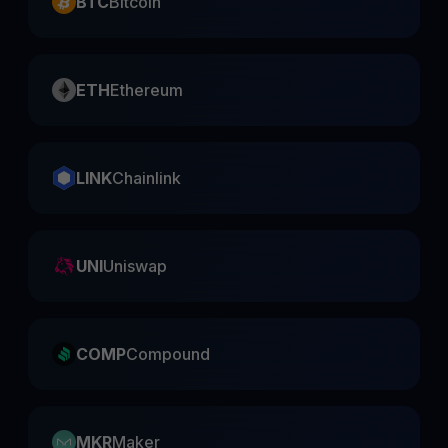
BTC
Bitcoin
ETH
Ethereum
LINK
Chainlink
UNI
Uniswap
COMP
Compound
MKR
Maker