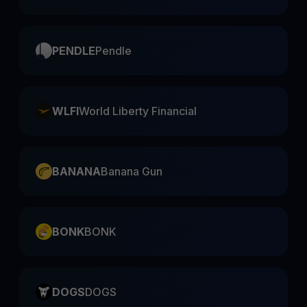
PENDLE
Pendle
WLFI
World Liberty Financial
BANANA
Banana Gun
BONK
BONK
DOGS
DOGS