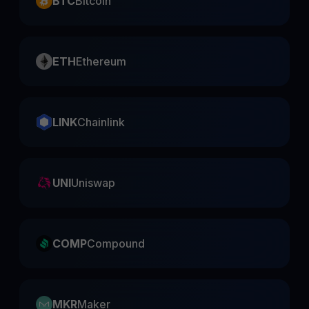
BTC
Bitcoin
ETH
Ethereum
LINK
Chainlink
UNI
Uniswap
COMP
Compound
MKR
Maker