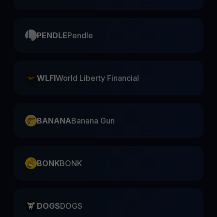
PENDLE
Pendle
WLFI
World Liberty Financial
BANANA
Banana Gun
BONK
BONK
DOGS
DOGS