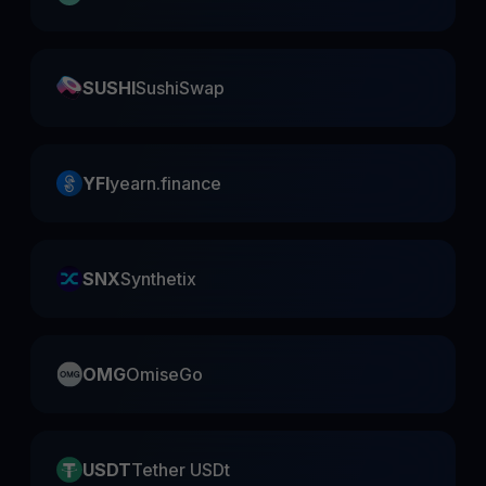
SUSHI
SushiSwap
YFI
yearn.finance
SNX
Synthetix
OMG
OmiseGo
USDT
Tether USDt