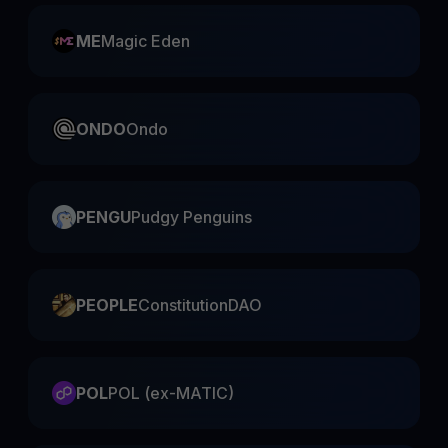
ME
Magic Eden
ONDO
Ondo
PENGU
Pudgy Penguins
PEOPLE
ConstitutionDAO
POL
POL (ex-MATIC)