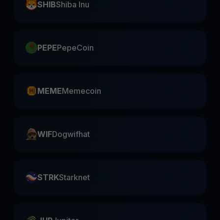
SHIB
Shiba Inu
PEPE
PepeCoin
MEME
Memecoin
WIF
Dogwifhat
STRK
Starknet