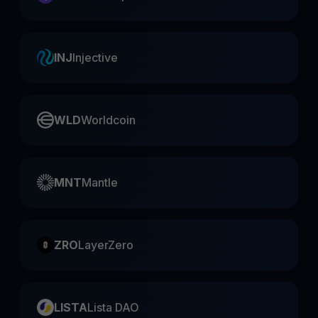
INJ
Injective
WLD
Worldcoin
MNT
Mantle
ZRO
LayerZero
LISTA
Lista DAO