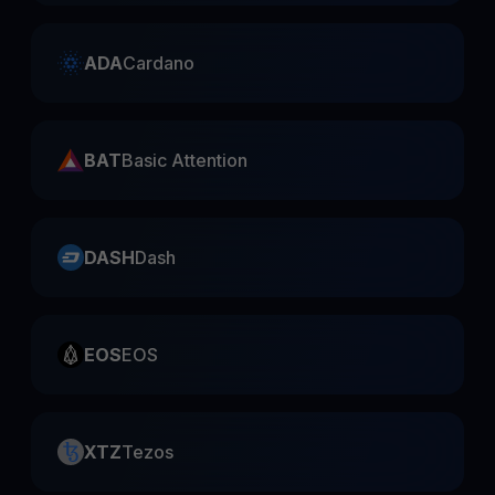
ADA
Cardano
BAT
Basic Attention
DASH
Dash
EOS
EOS
XTZ
Tezos