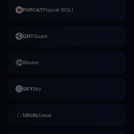
POPCAT
Popcat (SOL)
QNT
Quant
S
Sonic
SKY
Sky
USUAL
Usual