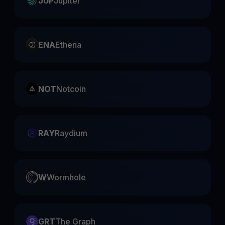
JUP
Jupiter
ENA
Ethena
NOT
Notcoin
RAY
Raydium
W
Wormhole
GRT
The Graph