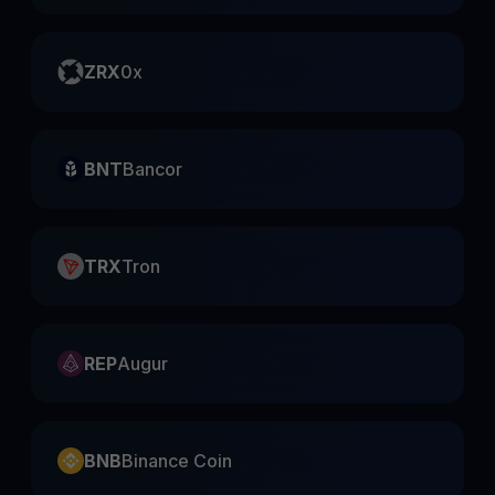
ZRX
0x
BNT
Bancor
TRX
Tron
REP
Augur
BNB
Binance Coin