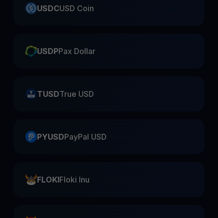
USDC
USD Coin
USDP
Pax Dollar
TUSD
True USD
PYUSD
PayPal USD
FLOKI
Floki Inu