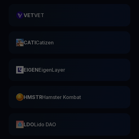
VET
VET
CATI
Catizen
EIGEN
EigenLayer
HMSTR
Hamster Kombat
LDO
Lido DAO