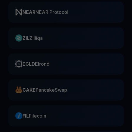
NEAR
NEAR Protocol
ZIL
Zilliqa
EGLD
Elrond
CAKE
PancakeSwap
FIL
Filecoin