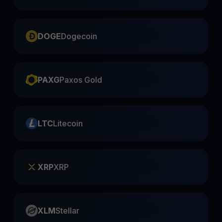
DOGE
Dogecoin
PAXG
Paxos Gold
LTC
Litecoin
XRP
XRP
XLM
Stellar