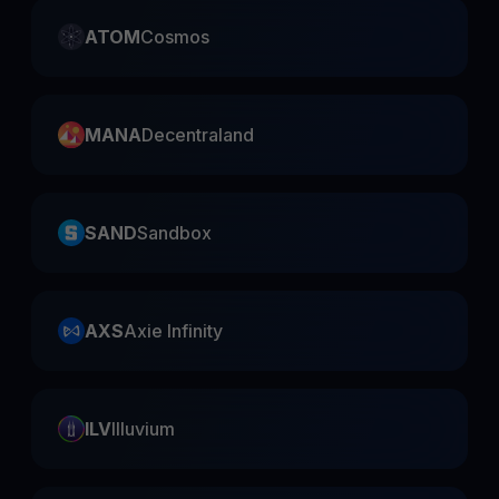
ATOM
Cosmos
MANA
Decentraland
SAND
Sandbox
AXS
Axie Infinity
ILV
Illuvium