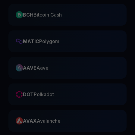
BCH
Bitcoin Cash
MATIC
Polygom
AAVE
Aave
DOT
Polkadot
AVAX
Avalanche