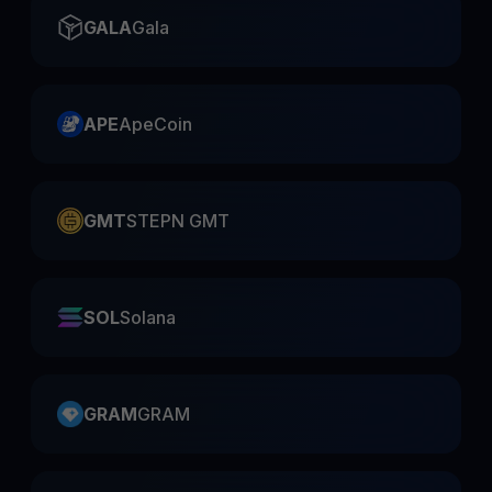
GALA
Gala
APE
ApeCoin
GMT
STEPN GMT
SOL
Solana
GRAM
GRAM